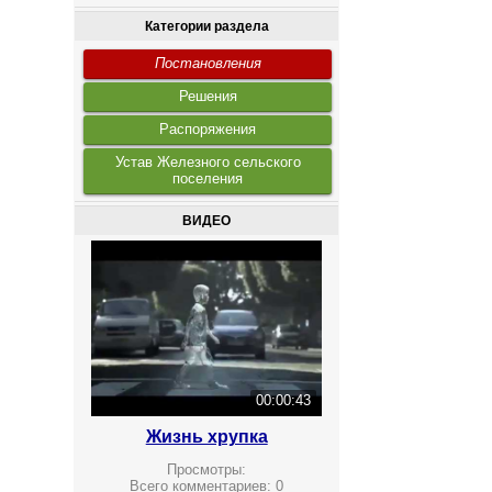
Категории раздела
Постановления
Решения
Распоряжения
Устав Железного сельского
поселения
ВИДЕО
00:00:43
Жизнь хрупка
Просмотры:
Всего комментариев:
0