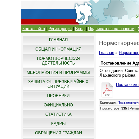
У
Карта сайта
|
Регистрация
|
Вход
|
Подписаться на новости
|
ГЛАВНАЯ
Нормотворчес
ОБЩАЯ ИНФОРМАЦИЯ
Главная
»
Нормотвор
НОРМОТВОРЧЕСКАЯ
ДЕЯТЕЛЬНОСТЬ
Постановление Адм
О создании Совета
МЕРОПРИЯТИЯ И ПРОГРАММЫ
Лабинского района
ЗАЩИТА ОТ ЧРЕЗВЫЧАЙНЫХ
Постановлен
СИТУАЦИЙ
ПРОВЕРКИ
Категория
:
Постановлен
ОФИЦИАЛЬНО
Просмотров
:
335
|
Рейти
СТАТИСТИКА
КАДРЫ
ОБРАЩЕНИЯ ГРАЖДАН