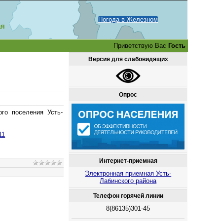
Погода в Железном
ая
Приветствую Вас
Гость
Версия для слабовидящих
Опрос
го поселения Усть-
11
Интернет-приемная
Электронная приемная Усть-
Лабинского района
Телефон горячей линии
8(86135)301-45