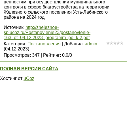
ценностям при осуществлении муниципального
контроля в сфере благоустройства на территории
Железного сельского поселения Усть-Лабинского
района на 2024 год
Источник
:
http://zheleznoe-
sp.ucoz.ru/Postanovlenie23/postanovlenie-
163_ot_04.12.2023_programm_po_k-2.pdf
Категория
:
Постановления
|
Добавил
:
admin
(04.12.2023)
Просмотров
:
347
|
Рейтинг
:
0.0
/
0
ПОЛНАЯ ВЕРСИЯ САЙТА
Хостинг от
uCoz