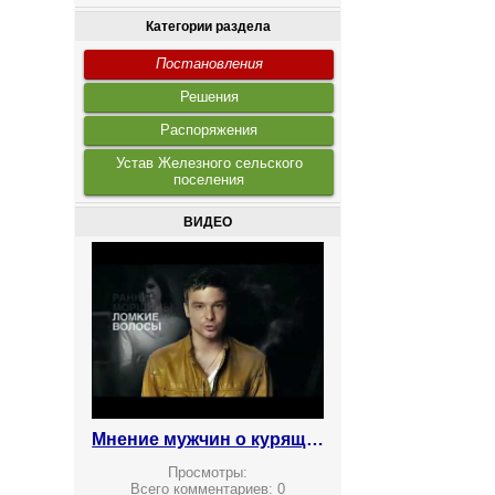
Категории раздела
Постановления
Решения
Распоряжения
Устав Железного сельского
поселения
ВИДЕО
Мнение мужчин о курящих женщинах
Просмотры:
Всего комментариев:
0