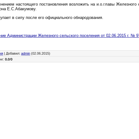
лнением настоящего постановления возложить на и.о.главы Железного 
она Е.С.Абакумову.
упает в силу после его официального обнародования.
ие Администрации Железного сельского поселения от 02.06.2015 г. № 9
ия
|
Добавил
:
admin
(02.06.2015)
нг
:
0.0
/
0