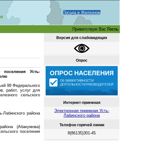
Погода в Железном
ая
Приветствую Вас
Гость
Версия для слабовидящих
Опрос
 поселения Усть-
ролю
тьей 99 Федерального
в, работ, услуг для
елезного сельского
Интернет-приемная
Электронная приемная Усть-
ь-Лабинского района
Лабинского района
Телефон горячей линии
района (Абакумова)
сельского поселения
8(86135)301-45