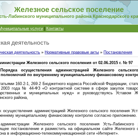
Железное сельское поселение
сть-Лабинского муниципального района Краснодарского кр
Муниципальные услуги
|
Контакты
кая деятельность
ческая деятельность
»
Нормативные правовые акты
»
Постановления
инистрации Железного сельского поселения от 02.06.2015 г. № 97
Порядка осуществления администрацией Железного сельского
а полномочий по внутреннему муниципальному финансовому конт
татьями 160.2-1, 269.2 Бюджетного кодекса Российской Федерации, ста
 2003 года № 44-ФЗ «О контрактной системе в сфере закупок товаро
дарственных и муниципальных нужд» и руководствуясь Уставом Ж
нского района,
к осуществления администрацией Железного сельского поселения Уст
реннему муниципальному финансовому контролю согласно приложению.
администрации Железного сельского поселения Усть-Лабинского 
ящее постановление и разместить на официальном сайте Железного 
йона в информационно-телекоммуникационной сети «Интернет».