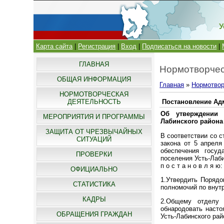
У
Карта сайта
|
Регистрация
|
Вход
|
Подписаться на новости
|
ГЛАВНАЯ
Нормотворчес
ОБЩАЯ ИНФОРМАЦИЯ
Главная
»
Нормотвор
НОРМОТВОРЧЕСКАЯ
ДЕЯТЕЛЬНОСТЬ
Постановление Адм
Об утверждении 
МЕРОПРИЯТИЯ И ПРОГРАММЫ
Лабинского район
ЗАЩИТА ОТ ЧРЕЗВЫЧАЙНЫХ
В соответствии со с
СИТУАЦИЙ
закона от 5 апреля
обеспечения госу
ПРОВЕРКИ
поселения Усть-Лаби
п о с т а н о в л я ю:
ОФИЦИАЛЬНО
1.Утвердить Порядо
СТАТИСТИКА
полномочий по внут
КАДРЫ
2.Общему отделу 
обнародовать насто
ОБРАЩЕНИЯ ГРАЖДАН
Усть-Лабинского ра