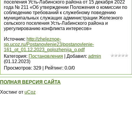
поселения Усть-Лабинского района от 15 декабря 2022
года № 211 «Об утверждении Положения о комиссии по
соблюдению требований к служебному поведению
муниципальных служащих администрации Железного
сельского поселения Усть-Лабинского района и
урегулированию конфликта интересов»
Источник
:
http://zheleznoe-
sp.ucoz.ru/Postanovlenie23/postanovlenie-
161_ot_01.12.2023_polozhenija_o.pdf
Категория
:
Постановления
|
Добавил
:
admin
(01.12.2023)
Просмотров
:
329
|
Рейтинг
:
0.0
/
0
ПОЛНАЯ ВЕРСИЯ САЙТА
Хостинг от
uCoz