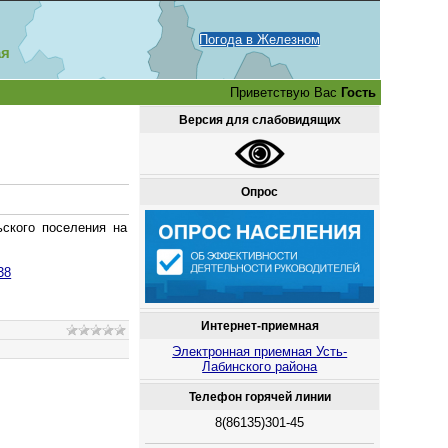
Погода в Железном
ая
Приветствую Вас
Гость
Версия для слабовидящих
Опрос
ского поселения на
38
Интернет-приемная
Электронная приемная Усть-
Лабинского района
Телефон горячей линии
8(86135)301-45