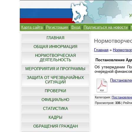
У
Карта сайта
|
Регистрация
|
Вход
|
Подписаться на новости
|
ГЛАВНАЯ
Нормотворчес
ОБЩАЯ ИНФОРМАЦИЯ
Главная
»
Нормотвор
НОРМОТВОРЧЕСКАЯ
ДЕЯТЕЛЬНОСТЬ
Постановление Адм
Об утверждении По
МЕРОПРИЯТИЯ И ПРОГРАММЫ
очередной финансов
ЗАЩИТА ОТ ЧРЕЗВЫЧАЙНЫХ
Постановлен
СИТУАЦИЙ
ПРОВЕРКИ
Категория
:
Постановлен
ОФИЦИАЛЬНО
Просмотров
:
335
|
Рейти
СТАТИСТИКА
КАДРЫ
ОБРАЩЕНИЯ ГРАЖДАН