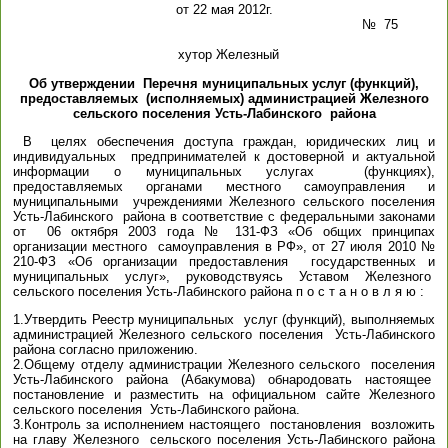
от 22 мая 2012г.
№ 75
хутор Железный
Об утверждении Перечня муниципальных услуг (функций),
предоставляемых (исполняемых) администрацией Железного
сельского поселения Усть-Лабинского района
В целях обеспечения доступа граждан, юридических лиц и
индивидуальных предпринимателей к достоверной и актуальной
информации о муниципальных услугах (функциях),
предоставляемых органами местного самоуправления и
муниципальными учреждениями Железного сельского поселения
Усть-Лабинского района в соответствие с федеральными законами
от 06 октября 2003 года № 131-ФЗ «Об общих принципах
организации местного самоуправления в РФ», от 27 июля 2010 №
210-ФЗ «Об организации предоставления государственных и
муниципальных услуг», руководствуясь Уставом Железного
сельского поселения Усть-Лабинского района п о с т а н о в л я ю :
1.Утвердить Реестр муниципальных услуг (функций), выполняемых
администрацией Железного сельского поселения Усть-Лабинского
района согласно приложению.
2.Общему отделу администрации Железного сельского поселения
Усть-Лабинского района (Абакумова) обнародовать настоящее
постановление и разместить на официальном сайте Железного
сельского поселения Усть-Лабинского района.
3.Контроль за исполнением настоящего постановления возложить
на главу Железного сельского поселения Усть-Лабинского района