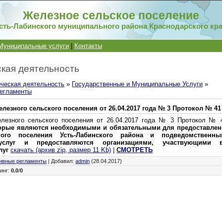
Железное сельское поселение
сть-Лабинского муниципального района Краснодарского кр
Муниципальные услуги
|
Контакты
кая деятельность
ческая деятельность
»
Государственные и Муниципальные Услуги
»
егламенты
лезного сельского поселения от 26.04.2017 года № 3 Протокол № 41
лезного сельского поселения от 26.04.2017 года № 3 Протокол №
оторые являются необходимыми и обязательными для предоставле
кого поселения Усть-Лабинского района и подведомственн
услуг и предоставляются организациями, участвующими в
луг
скачать (архив zip, размер 11 Kb)
|
СМОТРЕТЬ
ивные регламенты
|
Добавил
:
admin
(28.04.2017)
инг
:
0.0
/
0