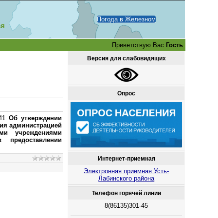
Погода в Железном
ая
Приветствую Вас
Гость
Версия для слабовидящих
Опрос
 41
Об утверждении
ния администрацией
ыми учреждениями
 предоставлении
Интернет-приемная
Электронная приемная Усть-
Лабинского района
Телефон горячей линии
8(86135)301-45