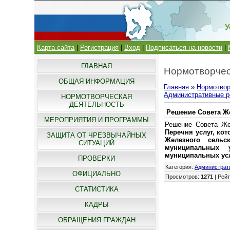
У
Карта сайта
|
Регистрация
|
Вход
|
Подписаться на новости
|
ГЛАВНАЯ
Нормотворчес
ОБЩАЯ ИНФОРМАЦИЯ
Главная
»
Нормотвор
Административные р
НОРМОТВОРЧЕСКАЯ
ДЕЯТЕЛЬНОСТЬ
Решение Совета Же
МЕРОПРИЯТИЯ И ПРОГРАММЫ
Решение Совета Же
Перечня услуг, к
ЗАЩИТА ОТ ЧРЕЗВЫЧАЙНЫХ
Железного сельс
СИТУАЦИЙ
муниципальных 
муниципальных ус
ПРОВЕРКИ
Категория
:
Администрат
ОФИЦИАЛЬНО
Просмотров
:
1271
|
Рейт
СТАТИСТИКА
КАДРЫ
ОБРАЩЕНИЯ ГРАЖДАН