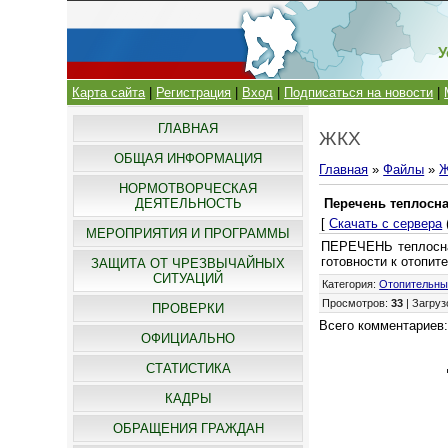
У
Карта сайта
|
Регистрация
|
Вход
|
Подписаться на новости
|
ГЛАВНАЯ
ЖКХ
ОБЩАЯ ИНФОРМАЦИЯ
Главная
»
Файлы
»
НОРМОТВОРЧЕСКАЯ
ДЕЯТЕЛЬНОСТЬ
Перечень теплосна
[
Скачать с сервера
МЕРОПРИЯТИЯ И ПРОГРАММЫ
ПЕРЕЧЕНЬ теплоснаб
готовности к отопит
ЗАЩИТА ОТ ЧРЕЗВЫЧАЙНЫХ
СИТУАЦИЙ
Категория
:
Отопительны
Просмотров
:
33
|
Загруз
ПРОВЕРКИ
Всего комментариев
ОФИЦИАЛЬНО
СТАТИСТИКА
КАДРЫ
ОБРАЩЕНИЯ ГРАЖДАН