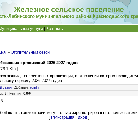
Железное сельское поселение
сть-Лабинского муниципального района Краснодарского кр
Муниципальные услуги
|
Контакты
ЖКХ
»
Отопительный сезон
бжающих организаций 2026-2027 годов
(26.1 Kb) ]
жающих, теплосетевых организации, в отношении которых проводится
ельному периоду 2026-2027 годов
й сезон
|
Добавил
:
admin
ок
:
5
|
Рейтинг
:
0.0
/
0
:
0
Добавлять комментарии могут только зарегистрированные пользователи
[
Регистрация
|
Вход
]