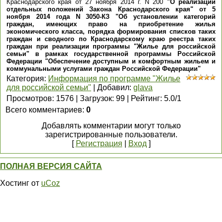
Краснодарского края от 27 ноября 2014 г. N 200
"О реализации
отдельных положений Закона Краснодарского края" от 5
ноября 2014 года N 3050-КЗ "Об установлении категорий
граждан, имеющих право на приобретение жилья
экономического класса, порядка формирования списков таких
граждан и сводного по Краснодарскому краю реестра таких
граждан при реализации программы "Жилье для российской
семьи" в рамках государственной программы Российской
Федерации "Обеспечение доступным и комфортным жильем и
коммунальными услугами граждан Российской Федерации"
Категория
:
Информация по программе "Жилье
для российской семьи"
|
Добавил
:
glava
Просмотров
:
1576
|
Загрузок
:
99
|
Рейтинг
:
5.0
/
1
Всего комментариев
:
0
Добавлять комментарии могут только
зарегистрированные пользователи.
[
Регистрация
|
Вход
]
ПОЛНАЯ ВЕРСИЯ САЙТА
Хостинг от
uCoz