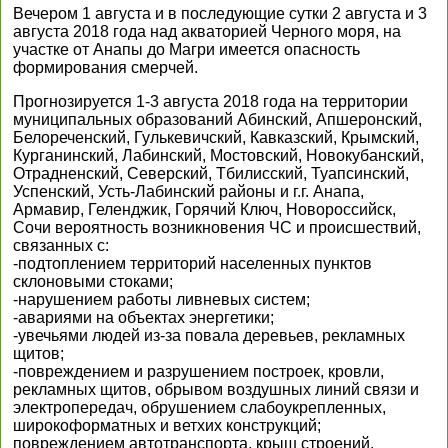
Вечером 1 августа и в последующие сутки 2 августа и 3
августа 2018 года над акваторией Черного моря, на
участке от Анапы до Магри имеется опасность
формирования смерчей.
Прогнозируется 1-3 августа 2018 года на территории
муниципальных образований Абинский, Апшеронский,
Белореченский, Гулькевичский, Кавказский, Крымский,
Курганинский, Лабинский, Мостовский, Новокубанский,
Отрадненский, Северский, Тбилисский, Туапсинский,
Успенский, Усть-Лабинский районы и г.г. Анапа,
Армавир, Геленджик, Горячий Ключ, Новороссийск,
Сочи вероятность возникновения ЧС и происшествий,
связанных с:
-подтоплением территорий населенных пунктов
склоновыми стоками;
-нарушением работы ливневых систем;
-авариями на объектах энергетики;
-увечьями людей из-за повала деревьев, рекламных
щитов;
-повреждением и разрушением построек, кровли,
рекламных щитов, обрывом воздушных линий связи и
электропередач, обрушением слабоукрепленных,
широкоформатных и ветхих конструкций;
повреждением автотранспорта, крыш строений,