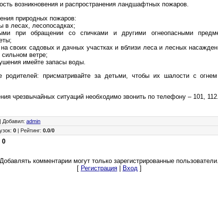
ость возникновения и распространения ландшафтных пожаров.
ения природных пожаров:
ры в лесах, лесопосадках;
ными при обращении со спичками и другими огнеопасными предме
еты;
 на своих садовых и дачных участках и вблизи леса и лесных насажден
 сильном ветре;
тушения имейте запасы воды.
 родителей: присматривайте за детьми, чтобы их шалости с огнем
ния чрезвычайных ситуаций необходимо звонить по телефону – 101, 112
|
Добавил
:
admin
узок
:
0
|
Рейтинг
:
0.0
/
0
:
0
Добавлять комментарии могут только зарегистрированные пользователи
[
Регистрация
|
Вход
]