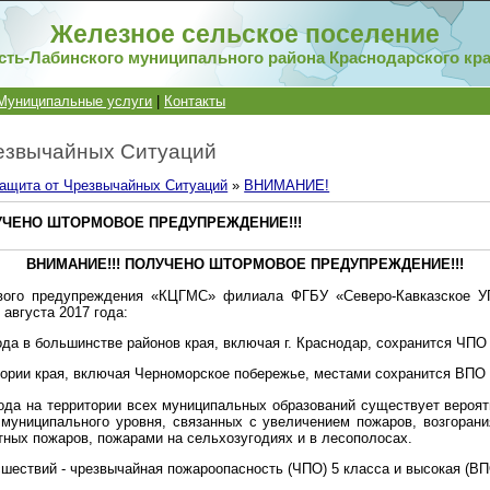
Железное сельское поселение
сть-Лабинского муниципального района Краснодарского кр
Муниципальные услуги
|
Контакты
езвычайных Ситуаций
ащита от Чрезвычайных Ситуаций
»
ВНИМАНИЕ!
ЛУЧЕНО ШТОРМОВОЕ ПРЕДУПРЕЖДЕНИЕ!!!
ВНИМАНИЕ!!! ПОЛУЧЕНО ШТОРМОВОЕ ПРЕДУПРЕЖДЕНИЕ!!!
вого предупреждения «КЦГМС» филиала ФГБУ «Северо-Кавказское
 августа 2017 года:
года в большинстве районов края, включая г. Краснодар, сохранится ЧПО 
тории края, включая Черноморское побережье, местами сохранится ВПО 
 года на территории всех муниципальных образований существует вероя
муниципального уровня, связанных с увеличением пожаров, возгоран
ых пожаров, пожарами на сельхозугодиях и в лесополосах.
шествий - чрезвычайная пожароопасность (ЧПО) 5 класса и высокая (ВП