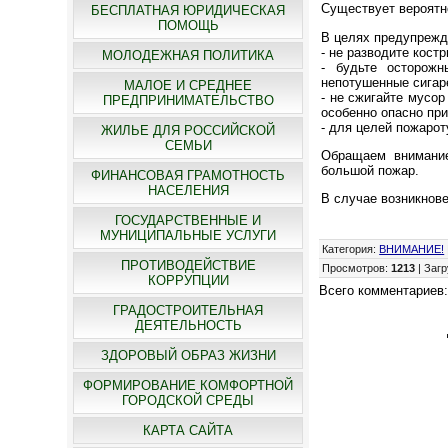
Существует вероятн
БЕСПЛАТНАЯ ЮРИДИЧЕСКАЯ
ПОМОЩЬ
В целях предупрежд
- не разводите кост
МОЛОДЕЖНАЯ ПОЛИТИКА
- будьте осторож
непотушенные сигар
МАЛОЕ И СРЕДНЕЕ
- не сжигайте мусор
ПРЕДПРИНИМАТЕЛЬСТВО
особенно опасно при
- для целей пожаро
ЖИЛЬЕ ДЛЯ РОССИЙСКОЙ
СЕМЬИ
Обращаем внимание
большой пожар.
ФИНАНСОВАЯ ГРАМОТНОСТЬ
НАСЕЛЕНИЯ
В случае возникнове
ГОСУДАРСТВЕННЫЕ И
МУНИЦИПАЛЬНЫЕ УСЛУГИ
Категория
:
ВНИМАНИЕ!
ПРОТИВОДЕЙСТВИЕ
Просмотров
:
1213
|
Загр
КОРРУПЦИИ
Всего комментариев
ГРАДОСТРОИТЕЛЬНАЯ
ДЕЯТЕЛЬНОСТЬ
ЗДОРОВЫЙ ОБРАЗ ЖИЗНИ
ФОРМИРОВАНИЕ КОМФОРТНОЙ
ГОРОДСКОЙ СРЕДЫ
КАРТА САЙТА