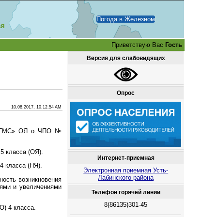
Погода в Железном
ая
Приветствую Вас
Гость
Версия для слабовидящих
Опрос
10.08.2017, 10.12.54 AM
 УГМС» ОЯ о ЧПО №
5 класса (ОЯ).
Интернет-приемная
4 класса (НЯ).
Электронная приемная Усть-
Лабинского района
тность возникновения
иями и увеличениями
Телефон горячей линии
8(86135)301-45
О) 4 класса.