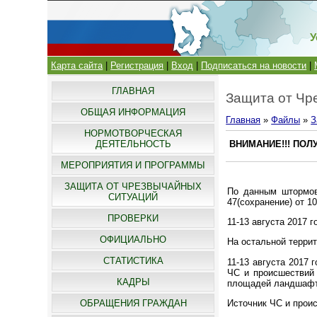
У
Карта сайта
|
Регистрация
|
Вход
|
Подписаться на новости
|
ГЛАВНАЯ
Защита от Чр
ОБЩАЯ ИНФОРМАЦИЯ
Главная
»
Файлы
»
З
НОРМОТВОРЧЕСКАЯ
ДЕЯТЕЛЬНОСТЬ
ВНИМАНИЕ!!! ПО
МЕРОПРИЯТИЯ И ПРОГРАММЫ
ЗАЩИТА ОТ ЧРЕЗВЫЧАЙНЫХ
По данным штормо
СИТУАЦИЙ
47(сохранение) от 10
ПРОВЕРКИ
11-13 августа 2017 
ОФИЦИАЛЬНО
На остальной терри
СТАТИСТИКА
11-13 августа 2017
ЧС и происшествий 
КАДРЫ
площадей ландшафтн
Источник ЧС и проис
ОБРАЩЕНИЯ ГРАЖДАН