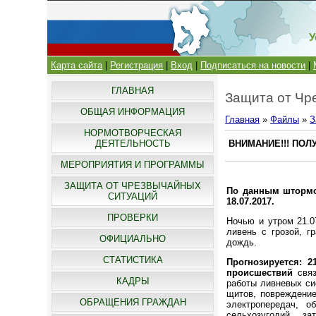
У
Карта сайта
|
Регистрация
|
Вход
|
Подписаться на новости
|
ГЛАВНАЯ
Защита от Чр
ОБЩАЯ ИНФОРМАЦИЯ
Главная
»
Файлы
»
З
НОРМОТВОРЧЕСКАЯ
ДЕЯТЕЛЬНОСТЬ
ВНИМАНИЕ!!! ПО
МЕРОПРИЯТИЯ И ПРОГРАММЫ
ЗАЩИТА ОТ ЧРЕЗВЫЧАЙНЫХ
По данным штормо
СИТУАЦИЙ
18.07.2017.
ПРОВЕРКИ
Ночью и утром 21.0
ливень с грозой, г
ОФИЦИАЛЬНО
дождь.
СТАТИСТИКА
Прогнозируется: 2
происшествий
связ
КАДРЫ
работы ливневых си
щитов, повреждение
ОБРАЩЕНИЯ ГРАЖДАН
электропередач, о
сельхозугодий, з