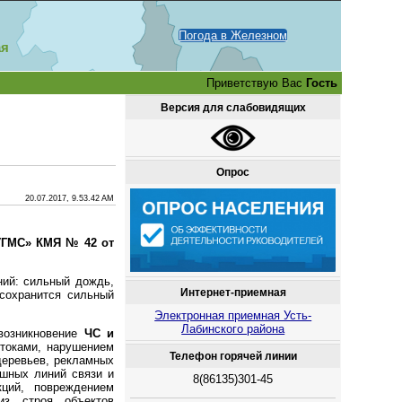
Погода в Железном
ая
Приветствую Вас
Гость
Версия для слабовидящих
Опрос
20.07.2017, 9.53.42 AM
УГМС» КМЯ № 42 от
ний: сильный дождь,
Интернет-приемная
 сохранится сильный
Электронная приемная Усть-
Лабинского района
возникновение
ЧС и
токами, нарушением
Телефон горячей линии
деревьев, рекламных
ушных линий связи и
8(86135)301-45
кций, повреждением
из строя объектов