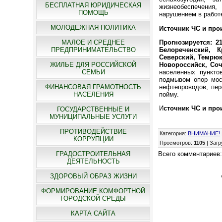
БЕСПЛАТНАЯ ЮРИДИЧЕСКАЯ
жизнеобеспечения,
ПОМОЩЬ
нарушением в работе
МОЛОДЕЖНАЯ ПОЛИТИКА
Источник ЧС и прои
Прогнозируется: 2
МАЛОЕ И СРЕДНЕЕ
Белореченский, К
ПРЕДПРИНИМАТЕЛЬСТВО
Северский, Темрюк
Новороссийск, Со
ЖИЛЬЕ ДЛЯ РОССИЙСКОЙ
населенных пункто
СЕМЬИ
подмывом опор мост
нефтепроводов, пер
ФИНАНСОВАЯ ГРАМОТНОСТЬ
пойму.
НАСЕЛЕНИЯ
И
сточник ЧС и про
ГОСУДАРСТВЕННЫЕ И
МУНИЦИПАЛЬНЫЕ УСЛУГИ
ПРОТИВОДЕЙСТВИЕ
Категория
:
ВНИМАНИЕ!
КОРРУПЦИИ
Просмотров
:
1105
|
Загр
ГРАДОСТРОИТЕЛЬНАЯ
Всего комментариев
ДЕЯТЕЛЬНОСТЬ
ЗДОРОВЫЙ ОБРАЗ ЖИЗНИ
ФОРМИРОВАНИЕ КОМФОРТНОЙ
ГОРОДСКОЙ СРЕДЫ
КАРТА САЙТА