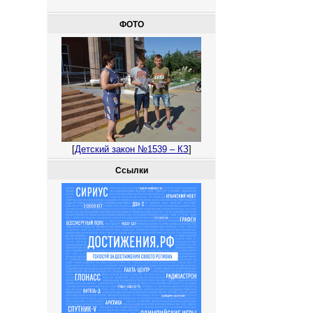
ФОТО
[
Детский закон №1539 – КЗ
]
Ссылки