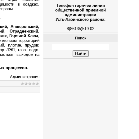
димости в осадках,
Телефон горячей линии
еправы.
общественной приемной
администрации
.
Усть-Лабинского района:
кий, Апшеронский,
8(86135)519-02
ий, Отрадненский,
жик, Горячий Ключ,
Поиск
оплением территорий
й, плотин, прудов;
ор ЛЭП, газо- водо-
частков, выходом на
ых процессов.
Администрация
.