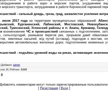
 затруднением в работе аэро- и морских портов, ухудшением ви
 морского транспорта, затруднением в работе Керченской паромной пер
сшествий - сильный дождь, гроза, град, шквалистое усиление ветра
1 июля 2017 года
на территории муниципальных образований:
Абинс
рымский, Курганинский, Лабинский, Мостовский, Новокубанск
ский, Туапсинский, Успенский районы и гг. Анапа, Армавир, Геленд
чи
возникновение
ЧС и происшествий
связанных с подтоплением, зат
в, сельхозугодий, размывом берегов рек, прорывом дамб обваловани
ов, земляных насыпей, ж/д путей (эстакад), подходов к мостам, оп
екрытием автомобильных железных дорог, подтоплением низменных у
исшествий - подъёмы уровней воды на реках, активизация экзогенн
|
Добавил
:
admin
узок
:
0
|
Рейтинг
:
0.0
/
0
:
0
Добавлять комментарии могут только зарегистрированные пользователи
[
Регистрация
|
Вход
]