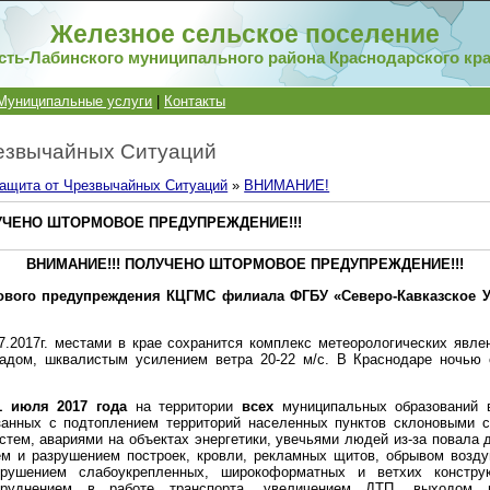
Железное сельское поселение
сть-Лабинского муниципального района Краснодарского кр
Муниципальные услуги
|
Контакты
езвычайных Ситуаций
ащита от Чрезвычайных Ситуаций
»
ВНИМАНИЕ!
ЛУЧЕНО ШТОРМОВОЕ ПРЕДУПРЕЖДЕНИЕ!!!
ВНИМАНИЕ!!! ПОЛУЧЕНО ШТОРМОВОЕ ПРЕДУПРЕЖДЕНИЕ!!!
вого предупреждения КЦГМС филиала ФГБУ «Северо-Кавказское 
7.2017г. местами в крае сохранится комплекс метеорологических явле
радом, шквалистым усилением ветра 20-22 м/с. В Краснодаре ночью
1 июля 2017 года
на территории
всех
муниципальных образований 
анных с подтоплением территорий населенных пунктов склоновыми с
стем, авариями на объектах энергетики, увечьями людей из-за повала 
м и разрушением построек, кровли, рекламных щитов, обрывом возд
брушением слабоукрепленных, широкоформатных и ветхих констру
атруднением в работе транспорта, увеличением ДТП, выходом 