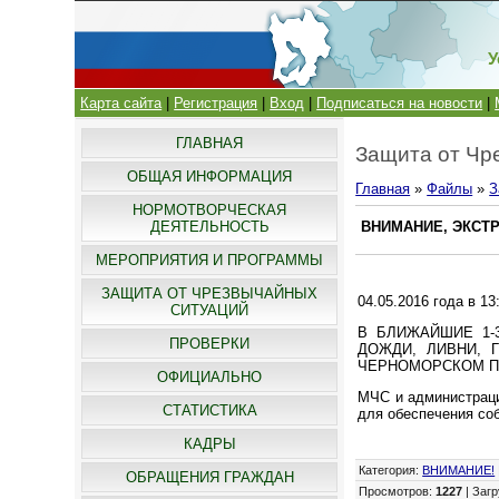
У
Карта сайта
|
Регистрация
|
Вход
|
Подписаться на новости
|
ГЛАВНАЯ
Защита от Чр
ОБЩАЯ ИНФОРМАЦИЯ
Главная
»
Файлы
»
З
НОРМОТВОРЧЕСКАЯ
ДЕЯТЕЛЬНОСТЬ
ВНИМАНИЕ, ЭКСТ
МЕРОПРИЯТИЯ И ПРОГРАММЫ
ЗАЩИТА ОТ ЧРЕЗВЫЧАЙНЫХ
04.05.2016 года в 1
СИТУАЦИЙ
В БЛИЖАЙШИЕ 1-
ПРОВЕРКИ
ДОЖДИ, ЛИВНИ, 
ЧЕРНОМОРСКОМ ПО
ОФИЦИАЛЬНО
МЧС и администраци
СТАТИСТИКА
для обеспечения со
КАДРЫ
Категория
:
ВНИМАНИЕ!
ОБРАЩЕНИЯ ГРАЖДАН
Просмотров
:
1227
|
Загр