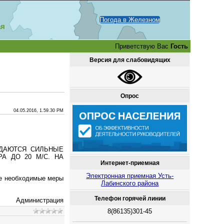
Погода в Железном
ая
Приветствую Вас
Гость
Версия для слабовидящих
Опрос
04.05.2016, 1.59.30 PM
ИДАЮТСЯ СИЛЬНЫЕ
А ДО 20 М/С. НА
Интернет-приемная
Электронная приемная Усть-
се необходимые меры
Лабинского района
Телефон горячей линии
Администрация
8(86135)301-45