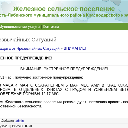
Железное сельское поселение
сть-Лабинского муниципального района Краснодарского кр
Муниципальные услуги
|
Контакты
езвычайных Ситуаций
ащита от Чрезвычайных Ситуаций
»
ВНИМАНИЕ!
РЕННОЕ ПРЕДУПРЕЖДЕНИЕ!
ВНИМАНИЕ, ЭКСТРЕННОЕ ПРЕДУПРЕЖДЕНИЕ!
3:51 час., получено экстренное предупреждение:
3 ЧАСА 4 МАЯ С СОХРАНЕНИЕМ 5 МАЯ МЕСТАМИ В КРАЕ ОЖ
ГРОЗА, В ОТДЕЛЬНЫХ ПУНКТАХ С ГРАДОМ И УСИЛЕНИЕМ ВЕТР
БЕРЕЖЬЕ ПОРЫВЫ 12-17 М/С.
я Железного сельского поселения рекомендуют населению принять в
бственной безопасности.
|
Добавил
:
admin
узок
:
0
|
Рейтинг
:
0.0
/
0