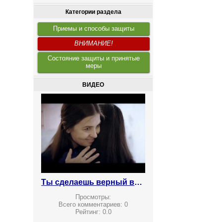
Категории раздела
Приемы и способы защиты
ВНИМАНИЕ!
Состояние защиты и принятые
меры
ВИДЕО
Ты сделаешь верный выбор! Против наркотиков
Просмотры:
Всего комментариев:
0
Рейтинг:
0.0