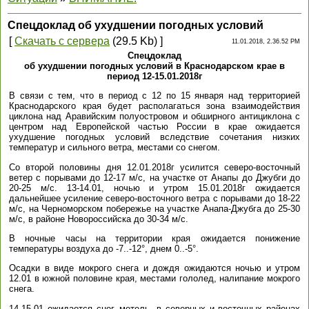
Спецдоклад об ухудшении погодных условий
[
Скачать с сервера
(29.5 Kb) ]
11.01.2018, 2.36.52 PM
Спецдоклад
об ухудшении погодных условий в Краснодарском крае в
период 12-15.01.2018г
В связи с тем, что в период с 12 по 15 января над территорией
Краснодарского края будет располагаться зона взаимодействия
циклона над Аравийским полуостровом и обширного антициклона с
центром над Европейской частью России в крае ожидается
ухудшение погодных условий вследствие сочетания низких
температур и сильного ветра, местами со снегом.
Со второй половины дня 12.01.2018г усилится северо-восточный
ветер с порывами до 12-17 м/с, на участке от Анапы до Джубги до
20-25 м/с. 13-14.01, ночью и утром 15.01.2018г ожидается
дальнейшее усиление северо-восточного ветра с порывами до 18-22
м/с, на Черноморском побережье на участке Анапа-Джубга до 25-30
м/с, в районе Новороссийска до 30-34 м/с.
В ночные часы на территории края ожидается понижение
температуры воздуха до -7..-12°, днем 0..-5°.
Осадки в виде мокрого снега и дождя ожидаются ночью и утром
12.01 в южной половине края, местами гололед, налипание мокрого
снега.
14-15.01 ожидается снег, метель, в северных и восточных районах