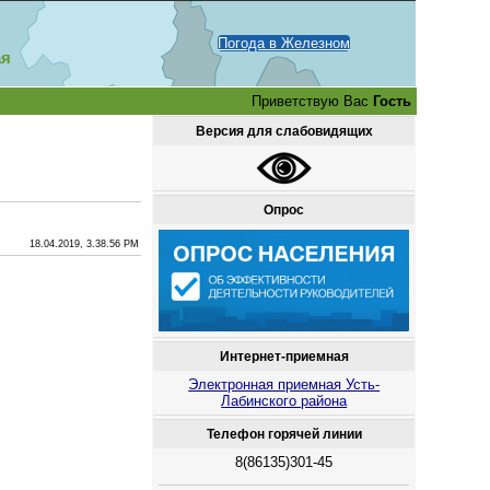
Погода в Железном
ая
Приветствую Вас
Гость
Версия для слабовидящих
Опрос
18.04.2019, 3.38.56 PM
Интернет-приемная
Электронная приемная Усть-
Лабинского района
Телефон горячей линии
8(86135)301-45