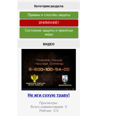
Категории раздела
Приемы и способы защиты
ВНИМАНИЕ!
Состояние защиты и принятые
меры
ВИДЕО
Не жги сухую траву!
Просмотры:
Всего комментариев:
0
Рейтинг:
0.0