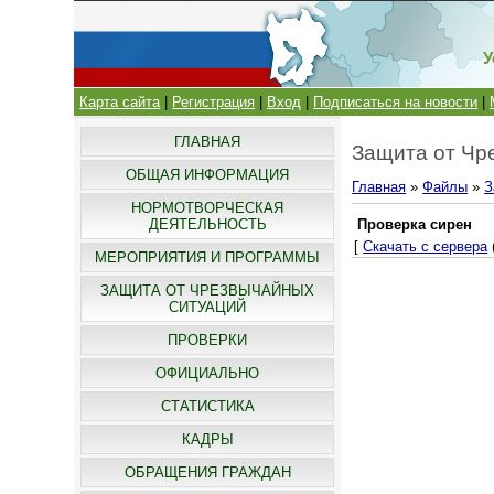
У
Карта сайта
|
Регистрация
|
Вход
|
Подписаться на новости
|
ГЛАВНАЯ
Защита от Чр
ОБЩАЯ ИНФОРМАЦИЯ
Главная
»
Файлы
»
З
НОРМОТВОРЧЕСКАЯ
ДЕЯТЕЛЬНОСТЬ
Проверка сирен
[
Скачать с сервера
МЕРОПРИЯТИЯ И ПРОГРАММЫ
ЗАЩИТА ОТ ЧРЕЗВЫЧАЙНЫХ
СИТУАЦИЙ
ПРОВЕРКИ
ОФИЦИАЛЬНО
СТАТИСТИКА
КАДРЫ
ОБРАЩЕНИЯ ГРАЖДАН