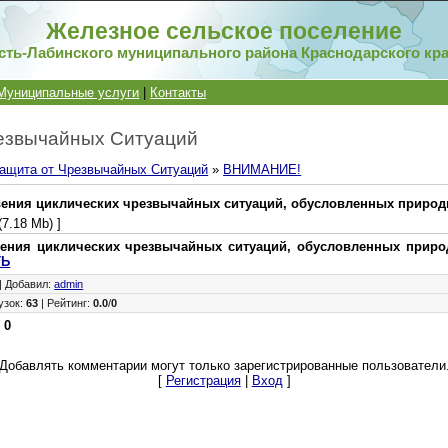
Железное сельское поселение
сть-Лабинского муниципального района Краснодарского кр
Муниципальные услуги
|
Контакты
езвычайных Ситуаций
ащита от Чрезвычайных Ситуаций
»
ВНИМАНИЕ!
вения циклических чрезвычайных ситуаций, обусловленных приро
(7.18 Mb) ]
вения циклических чрезвычайных ситуаций, обусловленных прир
ТЬ
|
Добавил
:
admin
узок
:
63
|
Рейтинг
:
0.0
/
0
:
0
Добавлять комментарии могут только зарегистрированные пользователи
[
Регистрация
|
Вход
]