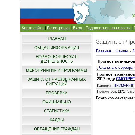
У
Карта сайта
|
Регистрация
|
Вход
|
Подписаться на новости
|
ГЛАВНАЯ
Защита от Чр
ОБЩАЯ ИНФОРМАЦИЯ
Главная
»
Файлы
»
З
НОРМОТВОРЧЕСКАЯ
ДЕЯТЕЛЬНОСТЬ
Прогноз возникно
[
Скачать с сервера
МЕРОПРИЯТИЯ И ПРОГРАММЫ
Прогноз возникно
2017 году
СМОТРЕ
ЗАЩИТА ОТ ЧРЕЗВЫЧАЙНЫХ
СИТУАЦИЙ
Категория
:
ВНИМАНИЕ!
Просмотров
:
1171
|
Загр
ПРОВЕРКИ
Всего комментариев
ОФИЦИАЛЬНО
СТАТИСТИКА
КАДРЫ
ОБРАЩЕНИЯ ГРАЖДАН