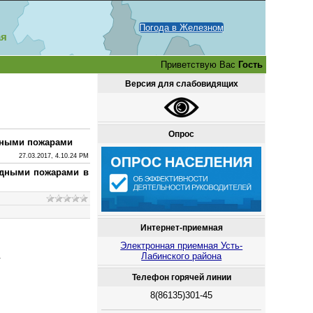
Погода в Железном
ая
Приветствую Вас
Гость
Версия для слабовидящих
Опрос
дными пожарами
27.03.2017, 4.10.24 PM
одными пожарами в
Интернет-приемная
Электронная приемная Усть-
.
Лабинского района
Телефон горячей линии
8(86135)301-45