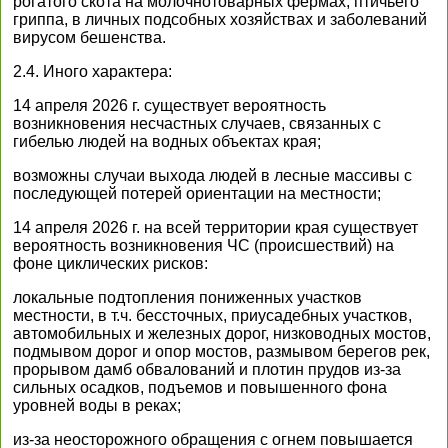
рогатого скота на молочнотоварных фермах, птичьего
гриппа, в личных подсобных хозяйствах и заболеваний
вирусом бешенства.
2.4. Иного характера:
14 апреля 2026 г. существует вероятность
возникновения несчастных случаев, связанных с
гибелью людей на водных объектах края;
возможны случаи выхода людей в лесные массивы с
последующей потерей ориентации на местности;
14 апреля 2026 г. на всей территории края существует
вероятность возникновения ЧС (происшествий) на
фоне циклических рисков:
локальные подтопления пониженных участков
местности, в т.ч. бессточных, приусадебных участков,
автомобильных и железных дорог, низководных мостов,
подмывом дорог и опор мостов, размывом берегов рек,
прорывом дамб обвалований и плотин прудов из-за
сильных осадков, подъемов и повышенного фона
уровней воды в реках;
из-за неосторожного обращения с огнем повышается