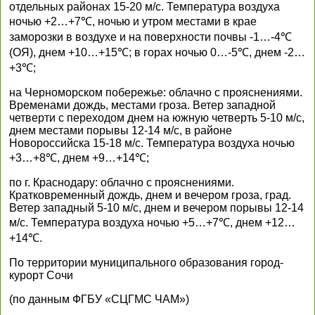
отдельных районах 15-20 м/с. Температура воздуха
ночью +2…+7℃, ночью и утром местами в крае
заморозки в воздухе и на поверхности почвы -1…-4℃
(ОЯ), днем +10…+15℃; в горах ночью 0…-5℃, днем -2…
+3℃;
на Черноморском побережье: облачно с прояснениями.
Временами дождь, местами гроза. Ветер западной
четверти с переходом днем на южную четверть 5-10 м/с,
днем местами порывы 12-14 м/с, в районе
Новороссийска 15-18 м/с. Температура воздуха ночью
+3…+8℃, днем +9…+14℃;
по г. Краснодару: облачно с прояснениями.
Кратковременный дождь, днем и вечером гроза, град.
Ветер западный 5-10 м/с, днем и вечером порывы 12-14
м/с. Температура воздуха ночью +5…+7℃, днем +12…
+14℃.
По территории муниципального образования город-
курорт Сочи
(по данным ФГБУ «СЦГМС ЧАМ»)