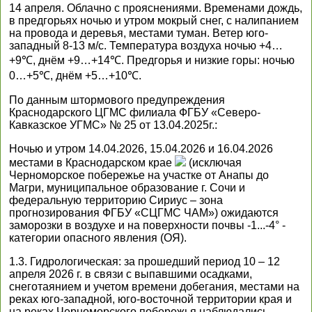
14 апреля. Облачно с прояснениями. Временами дождь,
в предгорьях ночью и утром мокрый снег, с налипанием
на провода и деревья, местами туман. Ветер юго-
западный 8-13 м/с. Температура воздуха ночью +4…
+9℃, днём +9…+14℃. Предгорья и низкие горы: ночью
0…+5℃, днём +5…+10℃.
По данным штормового предупреждения
Краснодарского ЦГМС филиала ФГБУ «Северо-
Кавказское УГМС» № 25 от 13.04.2025г.:
Ночью и утром 14.04.2026, 15.04.2026 и 16.04.2026
местами в Краснодарском крае
(исключая
Черноморское побережье на участке от Анапы до
Магри, муниципальное образование г. Сочи и
федеральную территорию Сириус – зона
прогнозирования ФГБУ «СЦГМС ЧАМ») ожидаются
заморозки в воздухе и на поверхности почвы -1...-4° -
категории опасного явления (ОЯ).
1.3. Гидрологическая: за прошедший период 10 – 12
апреля 2026 г. в связи с выпавшими осадками,
снеготаянием и учетом времени добегания, местами на
реках юго-западной, юго-восточной территории края и
на реках Черноморского побережья наблюдались