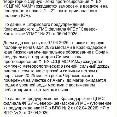
территорию Сириус - зона прогнозирования ФГБУ
«СЦГМС ЧАМ») ожидаются заморозки в воздухе и на
поверхности почвы -1...-2° – категории опасного
явления (ОЯ).
По данным штормового предупреждения
Краснодарского ЦГМС филиала ФГБУ "Северо-
Кавказское УГМС" № 21 от 06.04.2026г.:
Днем и до конца суток 07.04.2026, а также в первую
половину ночи 08.04.2026 местами в Краснодарском
крае (исключая муниципальное образование г. Сочи и
федеральную территорию Сириус - зона
прогнозирования ФГБУ «СЦГМС ЧАМ») ожидается
комплекс метеорологических явлений: сильный дождь,
ливень в сочетании с грозой и сильным ветром с
порывами 20-25 м/с. На реках Черноморского
побережья на участке от Анапы до Магри ожидается
подъем уровней воды местами с достижением
неблагоприятных отметок и выше.
По данным предупреждения Краснодарского ЦГМС
филиала ФГБУ «Северо-Кавказское УГМС» (уточнение
к предупреждению НЯ о ВПО № 2 от 02.04.2026) НЯ о
ВПО № 2 от 07.04.2026: