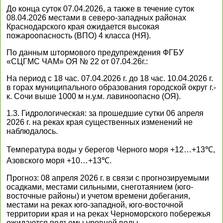
До конца суток 07.04.2026, а также в течение суток
08.04.2026 местами в северо-западных районах
Краснодарского края ожидается высокая
пожароопасность (ВПО) 4 класса (НЯ).
По данным штормового предупреждения ФГБУ
«СЦГМС ЧАМ» ОЯ № 22 от 07.04.26г.:
На период с 18 час. 07.04.2026 г. до 18 час. 10.04.2026 г.
в горах муниципального образования городской округ г.-
к. Сочи выше 1000 м н.у.м. лавиноопасно (ОЯ).
1.3. Гидрологическая: за прошедшие сутки 06 апреля
2026 г. на реках края существенных изменений не
наблюдалось.
Температура воды у берегов Черного моря +12…+13℃,
Азовского моря +10…+13℃.
Прогноз: 08 апреля 2026 г. в связи с прогнозируемыми
осадками, местами сильными, снеготаянием (юго-
восточные районы) и учетом времени добегания,
местами на реках юго-западной, юго-восточной
территории края и на реках Черноморского побережья
ожидаются подъемы уровней воды.