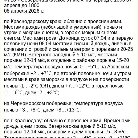
апреля до 1800
08 апреля 2026 г.:
по Краснодарскому краю: облачно с прояснениями.
Местами дождь (небольшой и умеренный), ночью и
утром с мокрым снегом, в горах с мокрым снегом,
снегом. Местами гроза. До конца суток 07.04 и в первую
половину ночи 08.04 местами сильный дождь, ливень в
сочетании с грозой и сильным ветром с порывами 20-25
м/с (КМЯ). Ветер юго-западный 5-10 м/с, местами
порывы 12-14 м/с, в отдельных районах порывы 15-20
м/с. Температура воздуха ночью 0…+5℃, на Азовском
побережье +2…+7℃, во второй половине ночи и утром
местами в крае заморозки в воздухе и на поверхности
почвы -1…-2℃ (ОЯ), днем +7…+12℃; в горах ночью
-1…-6℃, днем -2…+3℃;
на Черноморском побережье: температура воздуха
ночью +3…+8℃, днем +8…+13℃;
по г. Краснодару: облачно с прояснениями. Временами
дождь, днем гроза. Ветер юго-западный 5-10 м/с,
порывы 12-14 м/с, вечером и днем порывы 15-18 м/с.