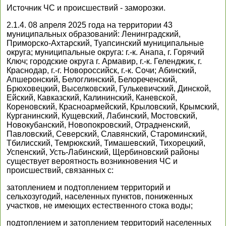
Источник ЧС и происшествий - заморозки.
2.1.4. 08 апреля 2025 года на территории 43
муниципальных образований: Ленинградский,
Приморско-Ахтарский, Туапсинский муниципальные
округа; муниципальные округа: г.-к. Анапа, г. Горячий
Ключ; городские округа г. Армавир, г.-к. Геленджик, г.
Краснодар, г.-г. Новороссийск, г.-к. Сочи; Абинский,
Апшеронский, Белоглинский, Белореченский,
Брюховецкий, Выселковский, Гулькевичский, Динской,
Ейский, Кавказский, Калининский, Каневской,
Кореновский, Красноармейский, Крыловский, Крымский,
Курганинский, Кущевский, Лабинский, Мостовский,
Новокубанский, Новопокровский, Отрадненский,
Павловский, Северский, Славянский, Староминский,
Тбилисский, Темрюкский, Тимашевский, Тихорецкий,
Успенский, Усть-Лабинский, Щербиновский районы
существует вероятность возникновения ЧС и
происшествий, связанных с:
затоплением и подтоплением территорий и
сельхозугодий, населенных пунктов, пониженных
участков, не имеющих естественного стока воды;
подтоплением и затоплением территорий населенных