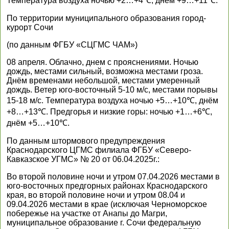
Температура воздуха ночью +2…+4℃, днем +9…+11℃.
По территории муниципального образования город-
курорт Сочи
(по данным ФГБУ «СЦГМС ЧАМ»)
08 апреля. Облачно, днем с прояснениями. Ночью
дождь, местами сильный, возможна местами гроза.
Днём временами небольшой, местами умеренный
дождь. Ветер юго-восточный 5-10 м/с, местами порывы
15-18 м/с. Температура воздуха ночью +5…+10℃, днём
+8…+13℃. Предгорья и низкие горы: ночью +1…+6℃,
днём +5…+10℃.
По данным штормового предупреждения
Краснодарского ЦГМС филиала ФГБУ «Северо-
Кавказское УГМС» № 20 от 06.04.2025г.:
Во второй половине ночи и утром 07.04.2026 местами в
юго-восточных предгорных районах Краснодарского
края, во второй половине ночи и утром 08.04 и
09.04.2026 местами в крае (исключая Черноморское
побережье на участке от Анапы до Магри,
муниципальное образование г. Сочи федеральную