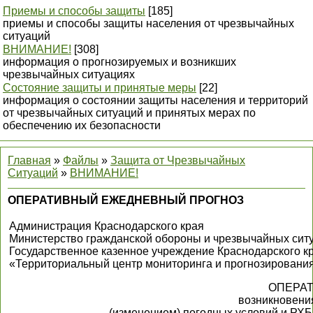
Приемы и способы защиты
[185]
приемы и способы защиты населения от чрезвычайных
ситуаций
ВНИМАНИЕ!
[308]
информация о прогнозируемых и возникших
чрезвычайных ситуациях
Состояние защиты и принятые меры
[22]
информация о состоянии защиты населения и территорий
от чрезвычайных ситуаций и принятых мерах по
обеспечению их безопасности
Главная
»
Файлы
»
Защита от Чрезвычайных
Ситуаций
»
ВНИМАНИЕ!
ОПЕРАТИВНЫЙ ЕЖЕДНЕВНЫЙ ПРОГНОЗ
Администрация Краснодарского края
Министерство гражданской обороны и чрезвычайных ситу
Государственное казенное учреждение Краснодарского к
«Территориальный центр мониторинга и прогнозирования
ОПЕРА
возникновения
(изменением) погодных условий и РХБ 