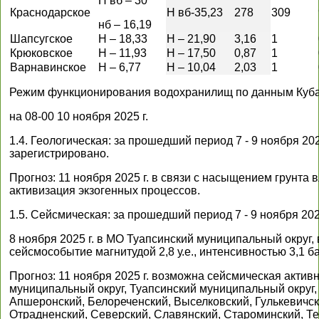
Н вб – 30
Краснодарское
Н вб-35,23
278
309
нб – 16,19
Шапсугское
Н – 18,33
Н – 21,90
3,16
1
Крюковское
Н – 11,93
Н – 17,50
0,87
1
Варнавинское
Н – 6,77
Н – 10,04
2,03
1
Режим функционирования водохранилищ по данным Куба
на 08-00 10 ноября 2025 г.
1.4. Геологическая: за прошедший период 7 - 9 ноября 20
зарегистрировано.
Прогноз: 11 ноября 2025 г. в связи с насыщением грунта
активизация экзогенных процессов.
1.5. Сейсмическая: за прошедший период 7 - 9 ноября 20
8 ноября 2025 г. в МО Туапсинский муниципальный округ, 
сейсмособытие магнитудой 2,8 у.е., интенсивностью 3,1 б
Прогноз: 11 ноября 2025 г. возможна сейсмическая акти
муниципальный округ, Туапсинский муниципальный округ, 
Апшеронский, Белореченский, Выселковский, Гулькевичски
Отрадненский, Северский, Славянский, Староминский, Те