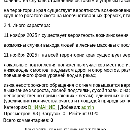
количества случаев отравлений бытовым и угарным газо
на территории края существует вероятность возникновен
крупного рогатого скота на молочнотоварных фермах, пт
2.4. Иного характера:
11 ноября 2025 г. существует вероятность возникновения
возможны случаи выхода людей в лесные массивы с пос
11 ноября 2025 г. на всей территории края существует в
локальные подтопления пониженных участков местности, в
низководных мостов, подмывом дорог и опор мостов, раз
повышенного фона уровней воды в реках;
из-за неосторожного обращения с огнем повышается веро
выжигание хвороста, лесной подстилки, сухой травы с н
непосредственно примыкающих к лесам), единичных очагов
(увеличения) количества очагов и площадей природных п
Категория
:
ВНИМАНИЕ!
|
Добавил
:
admin
Просмотров
:
93
|
Загрузок
:
0
|
Рейтинг
:
0.0
/
0
Всего комментариев
:
0
Добавлять комментарии могут только