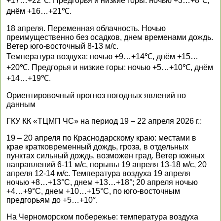
+17…+22℃. Предгорья и низкие горы: ночью +3…+8℃,
днём +16…+21℃.
18 апреля. Переменная облачность. Ночью
преимущественно без осадков, днем временами дождь.
Ветер юго-восточный 8-13 м/с.
Температура воздуха: ночью +9…+14℃, днём +15…
+20℃. Предгорья и низкие горы: ночью +5…+10℃, днём
+14…+19℃.
Ориентировочный прогноз погодных явлений по
данным
ГКУ КК «ТЦМП ЧС» на период 19 – 22 апреля 2026 г.:
19 – 20 апреля по Краснодарскому краю: местами в
крае кратковременный дождь, гроза, в отдельных
пунктах сильный дождь, возможен град. Ветер южных
направлений 6-11 м/с, порывы 19 апреля 13-18 м/с, 20
апреля 12-14 м/с. Температура воздуха 19 апреля
ночью +8…+13°С, днем +13…+18°; 20 апреля ночью
+4…+9°С, днем +10…+15°С, по юго-восточным
предгорьям до +5…+10°.
На Черноморском побережье: температура воздуха