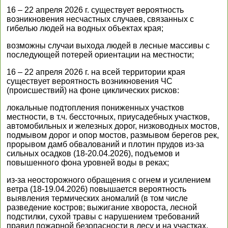
16 – 22 апреля 2026 г. существует вероятность
возникновения несчастных случаев, связанных с
гибелью людей на водных объектах края;
возможны случаи выхода людей в лесные массивы с
последующей потерей ориентации на местности;
16 – 22 апреля 2026 г. на всей территории края
существует вероятность возникновения ЧС
(происшествий) на фоне циклических рисков:
локальные подтопления пониженных участков
местности, в т.ч. бессточных, приусадебных участков,
автомобильных и железных дорог, низководных мостов,
подмывом дорог и опор мостов, размывом берегов рек,
прорывом дамб обвалований и плотин прудов из-за
сильных осадков (18-20.04.2026), подъемов и
повышенного фона уровней воды в реках;
из-за неосторожного обращения с огнем и усилением
ветра (18-19.04.2026) повышается вероятность
выявления термических аномалий (в том числе
разведение костров; выжигание хвороста, лесной
подстилки, сухой травы с нарушением требований
правил пожарной безопасности в лесу и на участках,