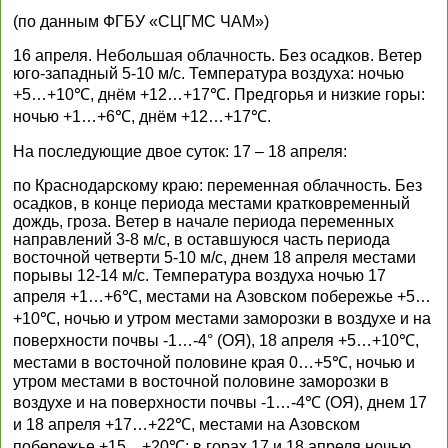
(по данным ФГБУ «СЦГМС ЧАМ»)
16 апреля. Небольшая облачность. Без осадков. Ветер
юго-западный 5-10 м/с. Температура воздуха: ночью
+5…+10℃, днём +12…+17℃. Предгорья и низкие горы:
ночью +1…+6℃, днём +12…+17℃.
На последующие двое суток: 17 – 18 апреля:
по Краснодарскому краю: переменная облачность. Без
осадков, в конце периода местами кратковременный
дождь, гроза. Ветер в начале периода переменных
направлений 3-8 м/с, в оставшуюся часть периода
восточной четверти 5-10 м/с, днем 18 апреля местами
порывы 12-14 м/с. Температура воздуха ночью 17
апреля +1…+6℃, местами на Азовском побережье +5…
+10℃, ночью и утром местами заморозки в воздухе и на
поверхности почвы -1…-4° (ОЯ), 18 апреля +5…+10℃,
местами в восточной половине края 0…+5℃, ночью и
утром местами в восточной половине заморозки в
воздухе и на поверхности почвы -1…-4℃ (ОЯ), днем 17
и 18 апреля +17…+22℃, местами на Азовском
побережье +15…+20℃; в горах 17 и 18 апреля ночью