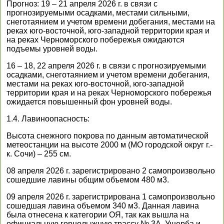
Прогноз: 19 – 21 апреля 2026 г. в связи с
прогнозируемыми осадками, местами сильными,
снеготаянием и учетом времени добегания, местами на
реках юго-восточной, юго-западной территории края и
на реках Черноморского побережья ожидаются
подъемы уровней воды.
16 – 18, 22 апреля 2026 г. в связи с прогнозируемыми
осадками, снеготаянием и учетом времени добегания,
местами на реках юго-восточной, юго-западной
территории края и на реках Черноморского побережья
ожидается повышенный фон уровней воды.
1.4. Лавиноопасность:
Высота снежного покрова по данным автоматической
метеостанции на высоте 2000 м (МО городской округ г.-
к. Сочи) – 255 см.
08 апреля 2026 г. зарегистрировано 2 самопроизвольно
сошедшие лавины общим объемом 480 м3.
09 апреля 2026 г. зарегистрирована 1 самопроизвольно
сошедшая лавина объемом 340 м3. Данная лавина
была отнесена к категории ОЯ, так как вышла на
официальную горнолыжную трассу № 3А. Ущерба и