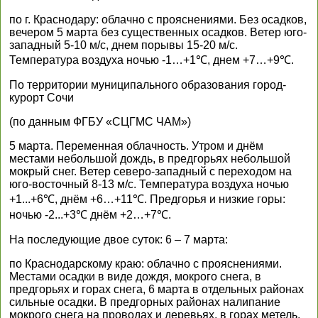
по г. Краснодару: облачно с прояснениями. Без осадков,
вечером 5 марта без существенных осадков. Ветер юго-
западный 5-10 м/с, днем порывы 15-20 м/с.
Температура воздуха ночью -1…+1℃, днем +7…+9℃.
По территории муниципального образования город-
курорт Сочи
(по данным ФГБУ «СЦГМС ЧАМ»)
5 марта. Переменная облачность. Утром и днём
местами небольшой дождь, в предгорьях небольшой
мокрый снег. Ветер северо-западный с переходом на
юго-восточный 8-13 м/с. Температура воздуха ночью
+1...+6℃, днём +6…+11℃. Предгорья и низкие горы:
ночью -2...+3℃ днём +2…+7℃.
На последующие двое суток: 6 – 7 марта:
по Краснодарскому краю: облачно с прояснениями.
Местами осадки в виде дождя, мокрого снега, в
предгорьях и горах снега, 6 марта в отдельных районах
сильные осадки. В предгорных районах налипание
мокрого снега на проводах и деревьях, в горах метель.