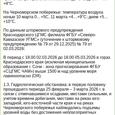
+9°С.
На Черноморском побережье: температура воздуха
ночью 10 марта 0…+5С, 11 марта +4…+9°С; днем +5…
+10°С.
По данным штормового предупреждения
Краснодарского ЦГМС филиала ФГБУ «Северо-
Кавказское УГМС» (уточнение к штормовому
предупреждению № 79 от 29.12.2025) № 79 от
02.03.2026:
В период с 18.00 02.03.2026 до 18.00 05.03.2026 в горах
Краснодарского края (исключая муниципальное
образование г. Сочи - зона прогнозирования ФГБУ
«СЦГМС ЧАМ») выше 1500 м над уровнем моря
лавиноопасно (ОЯ).
1.3. Гидрологическая обстановка: в первую половину
прошедшего периода 25 февраля – 3 марта 2026 г. в
связи с отмечавшимися осадками, местами сильными, и
учетом времени добегания, местами на реках юго-
западной, юго-восточной части края и на реках
Черноморского побережья наблюдались подъемы
уровней воды без достижения неблагоприятных