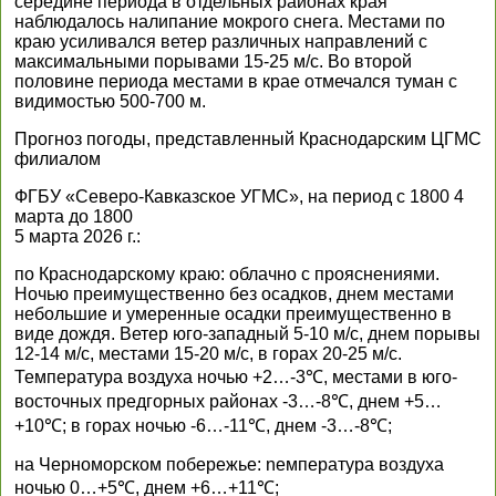
середине периода в отдельных районах края
наблюдалось налипание мокрого снега. Местами по
краю усиливался ветер различных направлений с
максимальными порывами 15-25 м/с. Во второй
половине периода местами в крае отмечался туман с
видимостью 500-700 м.
Прогноз погоды, представленный Краснодарским ЦГМС
филиалом
ФГБУ «Северо-Кавказское УГМС», на период с 1800 4
марта до 1800
5 марта 2026 г.:
по Краснодарскому краю: облачно с прояснениями.
Ночью преимущественно без осадков, днем местами
небольшие и умеренные осадки преимущественно в
виде дождя. Ветер юго-западный 5-10 м/с, днем порывы
12-14 м/с, местами 15-20 м/с, в горах 20-25 м/с.
Температура воздуха ночью +2…-3℃, местами в юго-
восточных предгорных районах -3…-8℃, днем +5…
+10℃; в горах ночью -6…-11℃, днем -3…-8℃;
на Черноморском побережье: nемпература воздуха
ночью 0…+5℃, днем +6…+11℃;