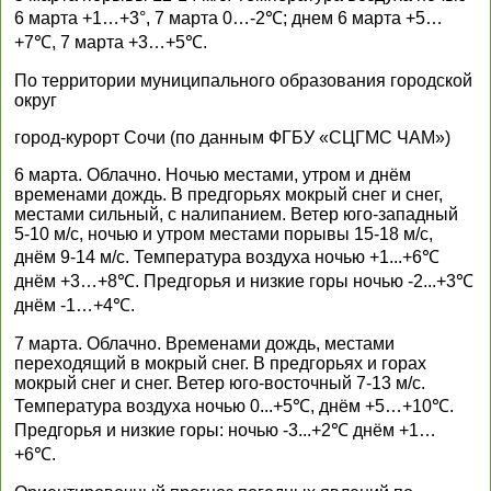
6 марта +1…+3°, 7 марта 0…-2℃; днем 6 марта +5…
+7℃, 7 марта +3…+5℃.
По территории муниципального образования городской
округ
город-курорт Сочи (по данным ФГБУ «СЦГМС ЧАМ»)
6 марта. Облачно. Ночью местами, утром и днём
временами дождь. В предгорьях мокрый снег и снег,
местами сильный, с налипанием. Ветер юго-западный
5-10 м/с, ночью и утром местами порывы 15-18 м/с,
днём 9-14 м/с. Температура воздуха ночью +1...+6℃
днём +3…+8℃. Предгорья и низкие горы ночью -2...+3℃
днём -1…+4℃.
7 марта. Облачно. Временами дождь, местами
переходящий в мокрый снег. В предгорьях и горах
мокрый снег и снег. Ветер юго-восточный 7-13 м/с.
Температура воздуха ночью 0...+5℃, днём +5…+10℃.
Предгорья и низкие горы: ночью -3...+2℃ днём +1…
+6℃.