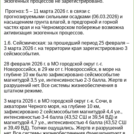
экзогенных процессов не зарегистрировано.
Прогноз: 5 – 11 марта 2026 г. в связи с
прогнозируемыми сильными осадками (06.03.2026) и
насыщением грунта влагой, в предгорной и горной
частях края и на Черноморском побережье возможна
активизация экзогенных процессов.
1.6. Сейсмическая: за прошедший период 25 февраля –
3 марта 2026 г. на территории края зарегистрировано 3
сейсмособытия.
28 февраля 2026 г. в МО городской округ г.-г.
Новороссийск, в 29 км от г. Новороссийск, в море на
глубине 10 км было зафиксировано сейсмособытие
магнитудой 3,5 у.е, интенсивностью 2-3 балла. Жертв и
разрушений нет. Все системы жизнеобеспечения в
штатном режиме.
3 марта 2026 г. в МО городской округ г.-к. Сочи, в
акватории Черного моря, на глубине 10 км,
зафиксировано 2 сейсмособытия магнитудой 4,4 у.е.,
интенсивностью 3-4 балла (43,52 СШ и 39,54 ВД) и
магнитудой 4,7 у.е., интенсивностью 4 балла (43,52 СШ
и 39,49 ВД). Толчки ощущались. Жертв и разрушений
нет. Все системы жизнеобеспечения функционируют в