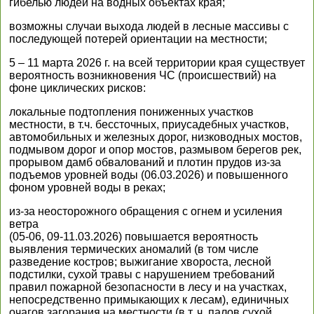
гибелью людей на водных объектах края;
возможны случаи выхода людей в лесные массивы с
последующей потерей ориентации на местности;
5 – 11 марта 2026 г. на всей территории края существует
вероятность возникновения ЧС (происшествий) на
фоне циклических рисков:
локальные подтопления пониженных участков
местности, в т.ч. бессточных, приусадебных участков,
автомобильных и железных дорог, низководных мостов,
подмывом дорог и опор мостов, размывом берегов рек,
прорывом дамб обвалований и плотин прудов из-за
подъемов уровней воды (06.03.2026) и повышенного
фоном уровней воды в реках;
из-за неосторожного обращения с огнем и усиления
ветра
(05-06, 09-11.03.2026) повышается вероятность
выявления термических аномалий (в том числе
разведение костров; выжигание хвороста, лесной
подстилки, сухой травы с нарушением требований
правил пожарной безопасности в лесу и на участках,
непосредственно примыкающих к лесам), единичных
очагов загорания на местности (в т. ч. палов сухой