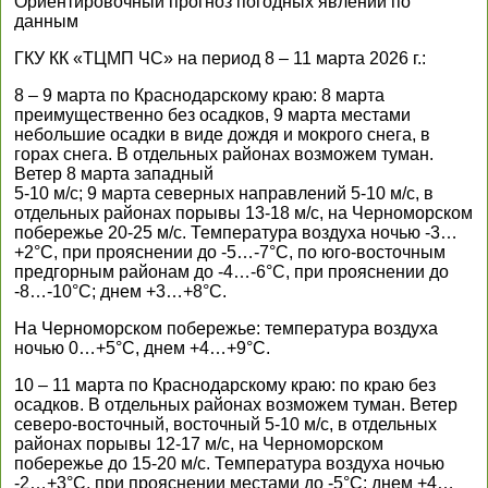
Ориентировочный прогноз погодных явлений по
данным
ГКУ КК «ТЦМП ЧС» на период 8 – 11 марта 2026 г.:
8 – 9 марта по Краснодарскому краю: 8 марта
преимущественно без осадков, 9 марта местами
небольшие осадки в виде дождя и мокрого снега, в
горах снега. В отдельных районах возможем туман.
Ветер 8 марта западный
5-10 м/с; 9 марта северных направлений 5-10 м/с, в
отдельных районах порывы 13-18 м/с, на Черноморском
побережье 20-25 м/с. Температура воздуха ночью -3…
+2°С, при прояснении до -5…-7°С, по юго-восточным
предгорным районам до -4…-6°С, при прояснении до
-8…-10°С; днем +3…+8°С.
На Черноморском побережье: температура воздуха
ночью 0…+5°С, днем +4…+9°С.
10 – 11 марта по Краснодарскому краю: по краю без
осадков. В отдельных районах возможем туман. Ветер
северо-восточный, восточный 5-10 м/с, в отдельных
районах порывы 12-17 м/с, на Черноморском
побережье до 15-20 м/с. Температура воздуха ночью
-2…+3°С, при прояснении местами до -5°С; днем +4…