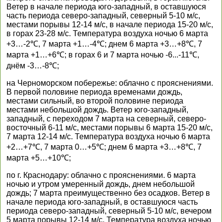
Ветер в начале периода юго-западный, в оставшуюся
часть периода северо-западный, северный 5-10 м/с,
местами порывы 12-14 м/с, в начале периода 15-20 м/с,
в горах 23-28 м/с. Температура воздуха ночью 6 марта
+3…-2℃, 7 марта +1…-4℃; днем 6 марта +3…+8℃, 7
марта +1…+6℃; в горах 6 и 7 марта ночью -6...-11℃,
днём -3…-8℃;
на Черноморском побережье: облачно с прояснениями.
В первой половине периода временами дождь,
местами сильный, во второй половине периода
местами небольшой дождь. Ветер юго-западный,
западный, с переходом 7 марта на северный, северо-
восточный 6-11 м/с, местами порывы 6 марта 15-20 м/с,
7 марта 12-14 м/с. Температура воздуха ночью 6 марта
+2…+7℃, 7 марта 0…+5℃; днем 6 марта +3…+8℃, 7
марта +5…+10℃;
по г. Краснодару: облачно с прояснениями. 6 марта
ночью и утром умеренный дождь, днем небольшой
дождь; 7 марта преимущественно без осадков. Ветер в
начале периода юго-западный, в оставшуюся часть
периода северо-западный, северный 5-10 м/с, вечером
5 марта порывы 12-14 м/с. Температура воздуха ночью