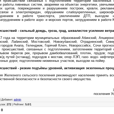
и происшествий связанных с подтоплением территорий населенных 
м работы ливневых систем, авариями на объектах энергетики, увечьями
ых щитов, повреждением и разрушением построек, кровли, реклам
связи и электропередач, обрушением слабоукрепленных, широкоф
руднением в работе транспорта, увеличением ДТП, выходом 
затруднением в работе аэро- и морских портов, затруднением в работе
сшествий - сильный дождь, гроза, град, шквалистое усиление ветра
17 года на территории муниципальных образований Абинский, Апшеронс
нский, Лабинский, Мостовский, Новокубанский, Отрадненский, Север
 городов Анапа, Геленджик, Горячий Ключ, Новороссийск, Сочи прогноз
 происшествий, связанных с подтоплением, затоплением территорий 
мывом берегов рек, прорывом дамбобвалований, плотин, прудов; по
/д путей (эстакад), подходов к мостам, опор ЛЭП, газо- водо- нефтеп
зных дорог, подтоплением низменных участков, выходом на пойму.
исшествий - резкие подъёмы уровней, активизация экзогенных проц
я Железного сельского поселения рекомендуют населению принять в
ственной безопасности и безопасности своего имущества.
поселения У
|
Добавил
:
admin
узок
:
272
|
Рейтинг
:
5.0
/
1
:
0