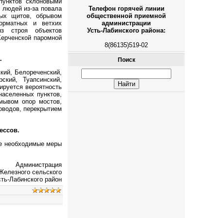
пунктов склоновыми
 людей из-за повала
Телефон горячей линии
ных щитов, обрывом
общественной приемной
орматных и ветхих
администрации
из строя объектов
Усть-Лабинского района:
 Керченской паромной
8(86135)519-02
.
Поиск
кий, Белореченский,
ский, Туапсинский,
ируется вероятность
населенных пунктов,
дмывом опор мостов,
роводов, перекрытием
ессов.
се необходимые меры
Администрация
Железного сельского
сть-Лабинского район