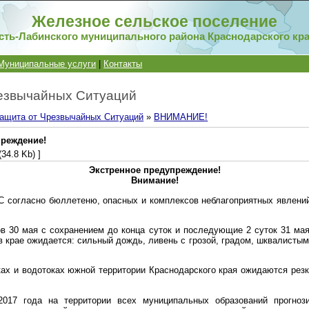
Железное сельское поселение
сть-Лабинского муниципального района Краснодарского кр
Муниципальные услуги
|
Контакты
езвычайных Ситуаций
ащита от Чрезвычайных Ситуаций
»
ВНИМАНИЕ!
преждение!
(34.8 Kb) ]
Экстренное предупреждение!
Внимание!
согласно бюллетеню, опасных и комплексов неблагоприятных явлени
в 30 мая с сохранением до конца суток и последующие 2 суток 31 мая
в крае ожидается: сильный дождь, ливень с грозой, градом, шквалисты
ках и водотоках южной территории Краснодарского края ожидаются рез
017 года на территории всех муниципальных образований прогнози