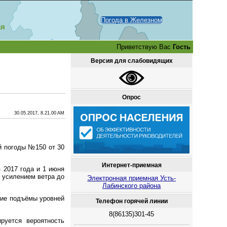
Погода в Железном
ая
Приветствую Вас
Гость
Версия для слабовидящих
Опрос
30.05.2017, 8.21.00 AM
й погоды №150 от 30
Интернет-приемная
 2017 года и 1 июня
м усилением ветра до
Электронная приемная Усть-
Лабинского района
кие подъёмы уровней
Телефон горячей линии
8(86135)301-45
руется вероятность