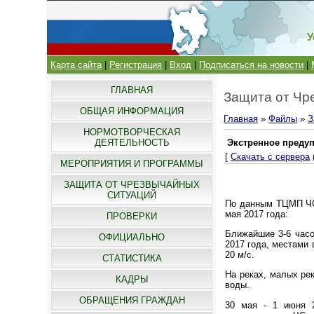
У
Карта сайта
|
Регистрация
|
Вход
|
Подписаться на новости
|
ГЛАВНАЯ
Защита от Чр
ОБЩАЯ ИНФОРМАЦИЯ
Главная
»
Файлы
»
З
НОРМОТВОРЧЕСКАЯ
ДЕЯТЕЛЬНОСТЬ
Экстренное преду
[
Скачать с сервера
МЕРОПРИЯТИЯ И ПРОГРАММЫ
ЗАЩИТА ОТ ЧРЕЗВЫЧАЙНЫХ
СИТУАЦИЙ
По данным ТЦМП ЧС 
мая 2017 года:
ПРОВЕРКИ
Ближайшие 3-6 часо
ОФИЦИАЛЬНО
2017 года, местами 
20 м/с.
СТАТИСТИКА
На реках, малых ре
КАДРЫ
воды.
ОБРАЩЕНИЯ ГРАЖДАН
30 мая - 1 июня 2