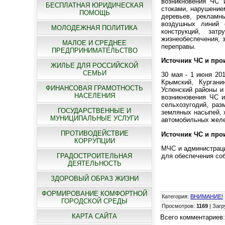
возникновения ЧС 
БЕСПЛАТНАЯ ЮРИДИЧЕСКАЯ
стоками, нарушение
ПОМОЩЬ
деревьев, рекламн
воздушных линий 
МОЛОДЕЖНАЯ ПОЛИТИКА
конструкций, зат
жизнеобеспечения, 
МАЛОЕ И СРЕДНЕЕ
переправы.
ПРЕДПРИНИМАТЕЛЬСТВО
Источник ЧС и прои
ЖИЛЬЕ ДЛЯ РОССИЙСКОЙ
СЕМЬИ
30 мая - 1 июня 20
Крымский, Кургани
ФИНАНСОВАЯ ГРАМОТНОСТЬ
Успенский районы и
НАСЕЛЕНИЯ
возникновения ЧС и
сельхозугодий, раз
ГОСУДАРСТВЕННЫЕ И
земляных насыпей, ж
МУНИЦИПАЛЬНЫЕ УСЛУГИ
автомобильных желе
ПРОТИВОДЕЙСТВИЕ
Источник ЧС и про
КОРРУПЦИИ
МЧС и администраци
для обеспечения соб
ГРАДОСТРОИТЕЛЬНАЯ
ДЕЯТЕЛЬНОСТЬ
ЗДОРОВЫЙ ОБРАЗ ЖИЗНИ
ФОРМИРОВАНИЕ КОМФОРТНОЙ
Категория
:
ВНИМАНИЕ!
ГОРОДСКОЙ СРЕДЫ
Просмотров
:
1169
|
Загр
КАРТА САЙТА
Всего комментариев