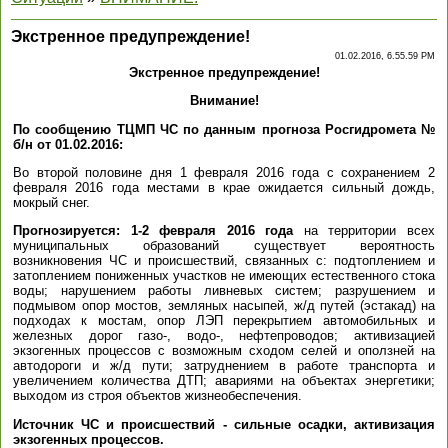
Экстренное предупреждение!
01.02.2016, 6.55.59 PM
Экстренное предупреждение!
Внимание!
По сообщению ТЦМП ЧС по данным прогноза Росгидромета №
б/н от 01.02.2016:
Во второй половине дня 1 февраля 2016 года с сохранением 2
февраля 2016 года местами в крае ожидается сильный дождь,
мокрый снег.
Прогнозируется: 1-2 февраля 2016 года
на территории всех
муниципальных образований существует вероятность
возникновения ЧС и происшествий, связанных с: подтоплением и
затоплением пониженных участков не имеющих естественного стока
воды; нарушением работы ливневых систем; разрушением и
подмывом опор мостов, земляных насыпей, ж/д путей (эстакад) на
подходах к мостам, опор ЛЭП перекрытием автомобильных и
железных дорог газо-, водо-, нефтепроводов; активизацией
экзогенных процессов с возможным сходом селей и оползней на
автодороги и ж/д пути; затруднением в работе транспорта и
увеличением количества ДТП; авариями на объектах энергетики;
выходом из строя объектов жизнеобеспечения.
Источник ЧС и происшествий - сильные осадки, активизация
экзогенных процессов.