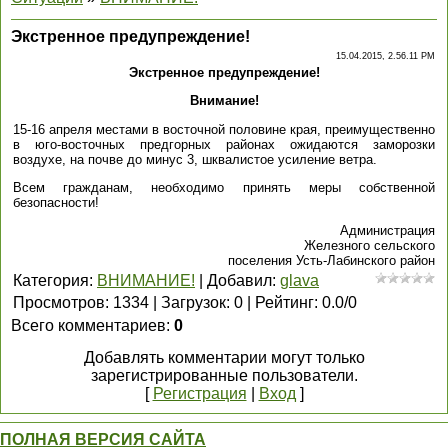
Экстренное предупреждение!
15.04.2015, 2.56.11 PM
Экстренное предупреждение!
Внимание!
15-16 апреля местами в восточной половине края, преимущественно
в юго-восточных предгорных районах ожидаются заморозки
воздухе, на почве до минус 3, шквалистое усиление ветра.
Всем гражданам, необходимо принять меры собственной
безопасности!
Администрация
Железного сельского
поселения Усть-Лабинского район
Категория
:
ВНИМАНИЕ!
|
Добавил
:
glava
Просмотров
:
1334
|
Загрузок
:
0
|
Рейтинг
:
0.0
/
0
Всего комментариев
:
0
Добавлять комментарии могут только
зарегистрированные пользователи.
[
Регистрация
|
Вход
]
ПОЛНАЯ ВЕРСИЯ САЙТА