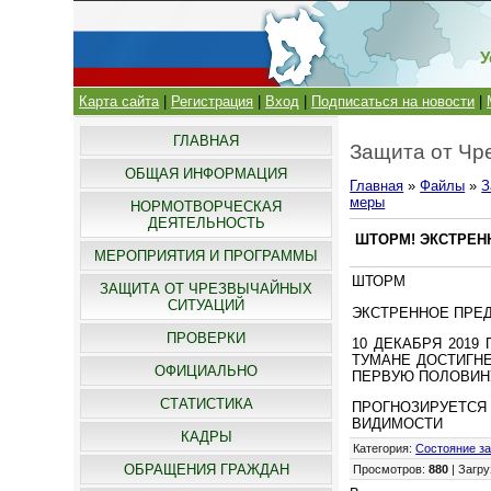
У
Карта сайта
|
Регистрация
|
Вход
|
Подписаться на новости
|
ГЛАВНАЯ
Защита от Чр
ОБЩАЯ ИНФОРМАЦИЯ
Главная
»
Файлы
»
З
меры
НОРМОТВОРЧЕСКАЯ
ДЕЯТЕЛЬНОСТЬ
ШТОРМ! ЭКСТРЕН
МЕРОПРИЯТИЯ И ПРОГРАММЫ
ШТОРМ
ЗАЩИТА ОТ ЧРЕЗВЫЧАЙНЫХ
СИТУАЦИЙ
ЭКСТРЕННОЕ ПРЕ
ПРОВЕРКИ
10 ДЕКАБРЯ 2019
ТУМАНЕ ДОСТИГНЕ
ОФИЦИАЛЬНО
ПЕРВУЮ ПОЛОВИНУ
СТАТИСТИКА
ПРОГНОЗИРУЕТСЯ
ВИДИМОСТИ
КАДРЫ
Категория
:
Состояние з
ОБРАЩЕНИЯ ГРАЖДАН
Просмотров
:
880
|
Загру