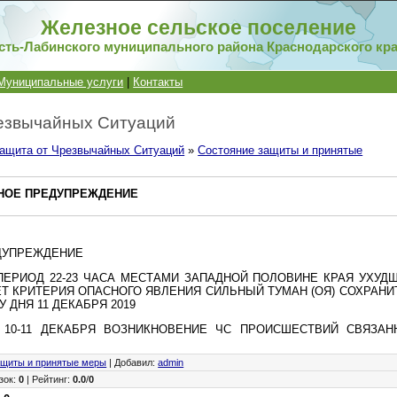
Железное сельское поселение
сть-Лабинского муниципального района Краснодарского кр
Муниципальные услуги
|
Контакты
езвычайных Ситуаций
ащита от Чрезвычайных Ситуаций
»
Состояние защиты и принятые
НОЕ ПРЕДУПРЕЖДЕНИЕ
ДУПРЕЖДЕНИЕ
 ПЕРИОД 22-23 ЧАСА МЕСТАМИ ЗАПАДНОЙ ПОЛОВИНЕ КРАЯ УХУ
Т КРИТЕРИЯ ОПАСНОГО ЯВЛЕНИЯ СИЛЬНЫЙ ТУМАН (ОЯ) СОХРАН
 ДНЯ 11 ДЕКАБРЯ 2019
 10-11 ДЕКАБРЯ ВОЗНИКНОВЕНИЕ ЧС ПРОИСШЕСТВИЙ СВЯЗА
ащиты и принятые меры
|
Добавил
:
admin
зок
:
0
|
Рейтинг
:
0.0
/
0