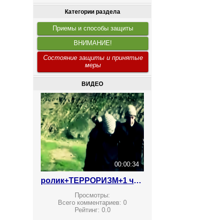
Категории раздела
Приемы и способы защиты
ВНИМАНИЕ!
Состояние защиты и принятые
меры
ВИДЕО
00:00:34
ролик+ТЕРРОРИЗМ+1 что делают ваши дети
Просмотры:
Всего комментариев:
0
Рейтинг:
0.0