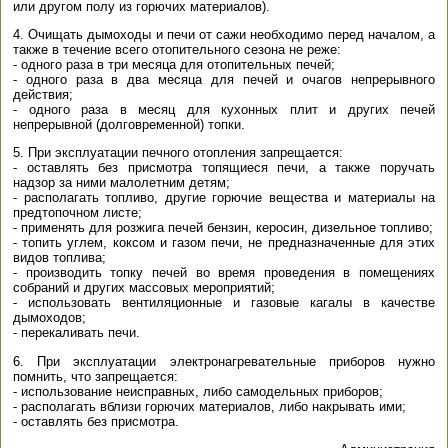
или другом полу из горючих материалов).
4. Очищать дымоходы и печи от сажи необходимо перед началом, а
также в течение всего отопительного сезона не реже:
- одного раза в три месяца для отопительных печей;
- одного раза в два месяца для печей и очагов непрерывного
действия;
- одного раза в месяц для кухонных плит и других печей
непрерывной (долговременной) топки.
5. При эксплуатации печного отопления запрещается:
- оставлять без присмотра топящиеся печи, а также поручать
надзор за ними малолетним детям;
- располагать топливо, другие горючие вещества и материалы на
предтопочном листе;
- применять для розжига печей бензин, керосин, дизельное топливо;
- топить углем, коксом и газом печи, не предназначенные для этих
видов топлива;
- производить топку печей во время проведения в помещениях
собраний и других массовых мероприятий;
- использовать вентиляционные и газовые кагалы в качестве
дымоходов;
- перекаливать печи.
6. При эксплуатации электронагревательные приборов нужно
помнить, что запрещается:
- использование неисправных, либо самодельных приборов;
- располагать вблизи горючих материалов, либо накрывать ими;
- оставлять без присмотра.