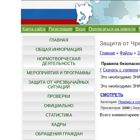
У
Карта сайта
|
Регистрация
|
Вход
|
Подписаться на новости
|
ГЛАВНАЯ
Защита от Чр
ОБЩАЯ ИНФОРМАЦИЯ
Главная
»
Файлы
»
З
НОРМОТВОРЧЕСКАЯ
ДЕЯТЕЛЬНОСТЬ
Правила безопасн
[
Скачать с сервера
МЕРОПРИЯТИЯ И ПРОГРАММЫ
Это необходимо ЗН
ЗАЩИТА ОТ ЧРЕЗВЫЧАЙНЫХ
Это необходимо ЗН
СИТУАЦИЙ
СМОТРЕТЬ
ПРОВЕРКИ
Категория
:
Приемы и сп
ОФИЦИАЛЬНО
Просмотров
:
1040
|
Загр
Всего комментариев
СТАТИСТИКА
КАДРЫ
ОБРАЩЕНИЯ ГРАЖДАН