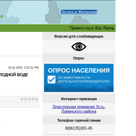
Погода в Железном
ая
Приветствую Вас
Гость
Версия для слабовидящих
Опрос
16.01.2018, 3.02.31 PM
ЛОДНОЙ ВОДЕ
Интернет-приемная
Электронная приемная Усть-
Лабинского района
Телефон горячей линии
.
8(86135)301-45