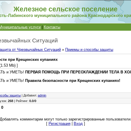
Железное сельское поселение
сть-Лабинского муниципального района Краснодарского кр
Муниципальные услуги
|
Контакты
езвычайных Ситуаций
ащита от Чрезвычайных Ситуаций
»
Приемы и способы защиты
ости при Крещенских купаниях
(1.53 Mb) ]
АТЬ и УМЕТЬ!
ПЕРВАЯ ПОМОЩЬ ПРИ ПЕРЕОХЛАЖДЕНИИ ТЕЛА В ХО
АТЬ и УМЕТЬ!
Правила безопасности при Крещенских купаниях!
особы защиты
|
Добавил
:
admin
узок
:
268
|
Рейтинг
:
0.0
/
0
:
0
Добавлять комментарии могут только зарегистрированные пользователи
[
Регистрация
|
Вход
]