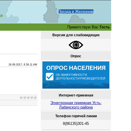
Погода в Железном
ая
Приветствую Вас
Гость
Версия для слабовидящих
Опрос
18.09.2017, 8.56.11 AM
Интернет-приемная
Электронная приемная Усть-
Лабинского района
Телефон горячей линии
.
8(86135)301-45