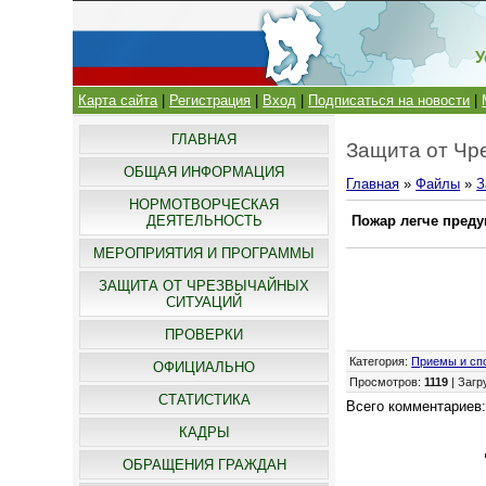
У
Карта сайта
|
Регистрация
|
Вход
|
Подписаться на новости
|
ГЛАВНАЯ
Защита от Чр
ОБЩАЯ ИНФОРМАЦИЯ
Главная
»
Файлы
»
З
НОРМОТВОРЧЕСКАЯ
ДЕЯТЕЛЬНОСТЬ
Пожар легче преду
МЕРОПРИЯТИЯ И ПРОГРАММЫ
ЗАЩИТА ОТ ЧРЕЗВЫЧАЙНЫХ
СИТУАЦИЙ
ПРОВЕРКИ
Категория
:
Приемы и сп
ОФИЦИАЛЬНО
Просмотров
:
1119
|
Загр
СТАТИСТИКА
Всего комментариев
КАДРЫ
ОБРАЩЕНИЯ ГРАЖДАН