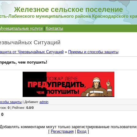
Железное сельское поселение
сть-Лабинского муниципального района Краснодарского кр
Муниципальные услуги
|
Контакты
езвычайных Ситуаций
ащита от Чрезвычайных Ситуаций
»
Приемы и способы защиты
предить, чем потушить!
особы защиты
|
Добавил
:
admin
узок
:
0
|
Рейтинг
:
0.0
/
0
:
0
Добавлять комментарии могут только зарегистрированные пользователи
[
Регистрация
|
Вход
]