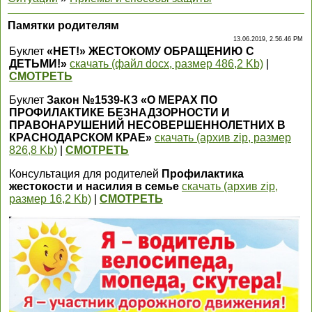
Памятки родителям
13.06.2019, 2.56.46 PM
Буклет
«НЕТ!» ЖЕСТОКОМУ ОБРАЩЕНИЮ С
ДЕТЬМИ!»
скачать (файл docx, размер 486,2 Kb)
|
СМОТРЕТЬ
Буклет
Закон №1539-КЗ «О МЕРАХ ПО
ПРОФИЛАКТИКЕ БЕЗНАДЗОРНОСТИ И
ПРАВОНАРУШЕНИЙ НЕСОВЕРШЕННОЛЕТНИХ В
КРАСНОДАРСКОМ КРАЕ»
скачать (архив zip, размер
826,8 Kb)
|
СМОТРЕТЬ
Консультация для родителей
Профилактика
жестокости и насилия в семье
скачать (архив zip,
размер 16,2 Kb)
|
СМОТРЕТЬ