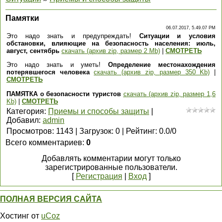
Памятки
06.07.2017, 5.49.07 PM
Это надо знать и предупреждать!
Ситуации и условия
обстановки, влияющие на безопасность населения: июль,
август, сентябрь
скачать (архив zip, размер 2 Mb)
|
СМОТРЕТЬ
Это надо знать и уметь!
Определение местонахождения
потерявшегося человека
скачать (архив zip, размер 350 Kb)
|
СМОТРЕТЬ
ПАМЯТКА о безопасности туристов
скачать (архив zip, размер 1,6
Kb)
|
СМОТРЕТЬ
Категория
:
Приемы и способы защиты
|
Добавил
:
admin
Просмотров
:
1143
|
Загрузок
:
0
|
Рейтинг
:
0.0
/
0
Всего комментариев
:
0
Добавлять комментарии могут только
зарегистрированные пользователи.
[
Регистрация
|
Вход
]
ПОЛНАЯ ВЕРСИЯ САЙТА
Хостинг от
uCoz