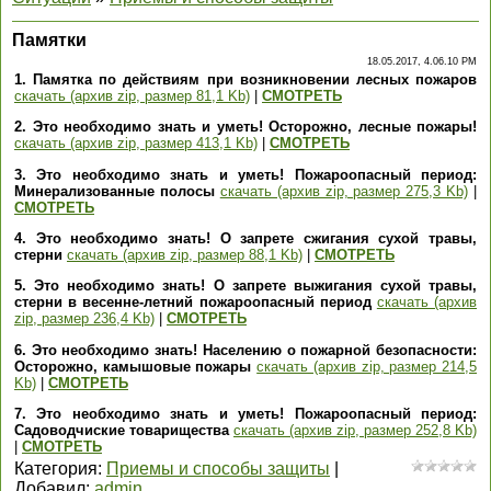
Памятки
18.05.2017, 4.06.10 PM
1. Памятка по действиям при возникновении лесных пожаров
скачать (архив zip, размер 81,1 Kb)
|
СМОТРЕТЬ
2. Это необходимо знать и уметь! Осторожно, лесные пожары!
скачать (архив zip, размер 413,1 Kb)
|
СМОТРЕТЬ
3. Это необходимо знать и уметь! Пожароопасный период:
Минерализованные полосы
скачать (архив zip, размер 275,3 Kb)
|
СМОТРЕТЬ
4. Это необходимо знать! О запрете сжигания сухой травы,
стерни
скачать (архив zip, размер 88,1 Kb)
|
СМОТРЕТЬ
5. Это необходимо знать! О запрете выжигания сухой травы,
стерни в весенне-летний пожароопасный период
скачать (архив
zip, размер 236,4 Kb)
|
СМОТРЕТЬ
6. Это необходимо знать! Населению о пожарной безопасности:
Осторожно, камышовые пожары
скачать (архив zip, размер 214,5
Kb)
|
СМОТРЕТЬ
7. Это необходимо знать и уметь! Пожароопасный период:
Садоводчиские товарищества
скачать (архив zip, размер 252,8 Kb)
|
СМОТРЕТЬ
Категория
:
Приемы и способы защиты
|
Добавил
:
admin