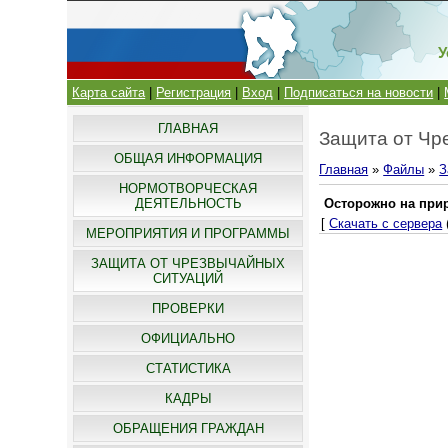
У
Карта сайта
|
Регистрация
|
Вход
|
Подписаться на новости
|
ГЛАВНАЯ
Защита от Чр
ОБЩАЯ ИНФОРМАЦИЯ
Главная
»
Файлы
»
З
НОРМОТВОРЧЕСКАЯ
ДЕЯТЕЛЬНОСТЬ
Осторожно на при
[
Скачать с сервера
МЕРОПРИЯТИЯ И ПРОГРАММЫ
ЗАЩИТА ОТ ЧРЕЗВЫЧАЙНЫХ
СИТУАЦИЙ
ПРОВЕРКИ
ОФИЦИАЛЬНО
СТАТИСТИКА
КАДРЫ
ОБРАЩЕНИЯ ГРАЖДАН