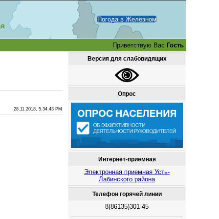
Погода в Железном
ая
Приветствую Вас
Гость
Версия для слабовидящих
Опрос
28.11.2018, 5.34.43 PM
Интернет-приемная
Электронная приемная Усть-
Лабинского района
Телефон горячей линии
8(86135)301-45