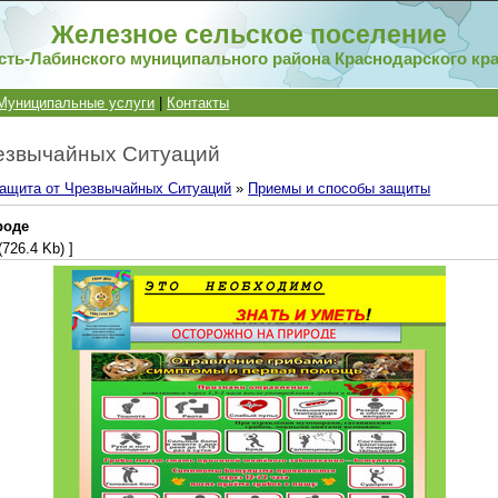
Железное сельское поселение
сть-Лабинского муниципального района Краснодарского кр
Муниципальные услуги
|
Контакты
езвычайных Ситуаций
ащита от Чрезвычайных Ситуаций
»
Приемы и способы защиты
роде
(726.4 Kb) ]