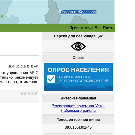
Погода в Железном
ая
Приветствую Вас
Гость
Версия для слабовидящих
Опрос
28.04.2016, 9.43.31 AM
ного управления МЧС
тельно рекомендует
мангалов, а именно:
Интернет-приемная
Электронная приемная Усть-
Лабинского района
.
Телефон горячей линии
8(86135)301-45