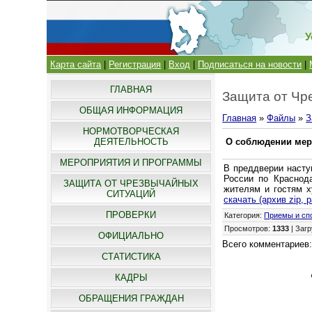
У
Карта сайта
|
Регистрация
|
Вход
|
Подписаться на новости
|
ГЛАВНАЯ
Защита от Чр
ОБЩАЯ ИНФОРМАЦИЯ
Главная
»
Файлы
»
З
НОРМОТВОРЧЕСКАЯ
ДЕЯТЕЛЬНОСТЬ
О соблюдении мер
МЕРОПРИЯТИЯ И ПРОГРАММЫ
В преддверии насту
России по Краснод
ЗАЩИТА ОТ ЧРЕЗВЫЧАЙНЫХ
жителям и гостям х
СИТУАЦИЙ
скачать (архив zip, 
ПРОВЕРКИ
Категория
:
Приемы и сп
Просмотров
:
1333
|
Загр
ОФИЦИАЛЬНО
Всего комментариев
СТАТИСТИКА
КАДРЫ
ОБРАЩЕНИЯ ГРАЖДАН