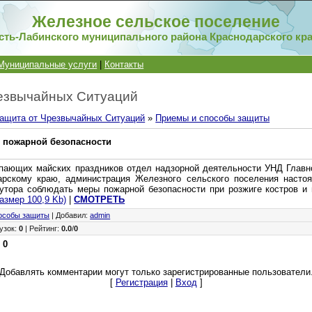
Железное сельское поселение
сть-Лабинского муниципального района Краснодарского кр
Муниципальные услуги
|
Контакты
езвычайных Ситуаций
ащита от Чрезвычайных Ситуаций
»
Приемы и способы защиты
 пожарной безопасности
пающих майских праздников отдел надзорной деятельности УНД Глав
арскому краю, администрация Железного сельского поселения настоя
утора соблюдать меры пожарной безопасности при розжиге костров и 
размер 100,9 Kb)
|
СМОТРЕТЬ
особы защиты
|
Добавил
:
admin
узок
:
0
|
Рейтинг
:
0.0
/
0
:
0
Добавлять комментарии могут только зарегистрированные пользователи
[
Регистрация
|
Вход
]