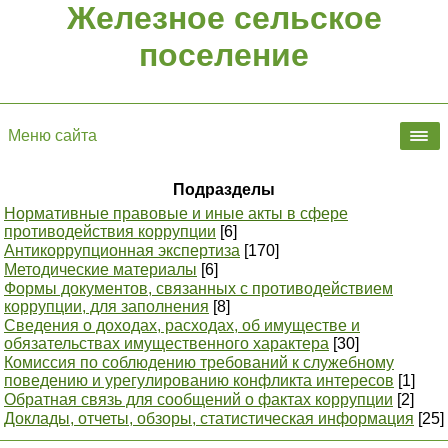
Железное сельское
поселение
Меню сайта
Подразделы
Нормативные правовые и иные акты в сфере
противодействия коррупции
[6]
Антикоррупционная экспертиза
[170]
Методические материалы
[6]
Формы документов, связанных с противодействием
коррупции, для заполнения
[8]
Сведения о доходах, расходах, об имуществе и
обязательствах имущественного характера
[30]
Комиссия по соблюдению требований к служебному
поведению и урегулированию конфликта интересов
[1]
Обратная связь для сообщений о фактах коррупции
[2]
Доклады, отчеты, обзоры, статистическая информация
[25]