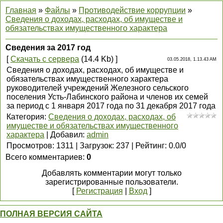
Главная
»
Файлы
»
Противодействие коррупции
»
Сведения о доходах, расходах, об имуществе и
обязательствах имущественного характера
Сведения за 2017 год
[
Скачать с сервера
(14.4 Kb) ]
03.05.2018, 1.13.43 AM
Сведения о доходах, расходах, об имуществе и
обязательствах имущественного характера
руководителей учреждений Железного сельского
поселения Усть-Лабинского района и членов их семей
за период с 1 января 2017 года по 31 декабря 2017 года
Категория
:
Сведения о доходах, расходах, об
имуществе и обязательствах имущественного
характера
|
Добавил
:
admin
Просмотров
:
1311
|
Загрузок
:
237
|
Рейтинг
:
0.0
/
0
Всего комментариев
:
0
Добавлять комментарии могут только
зарегистрированные пользователи.
[
Регистрация
|
Вход
]
ПОЛНАЯ ВЕРСИЯ САЙТА