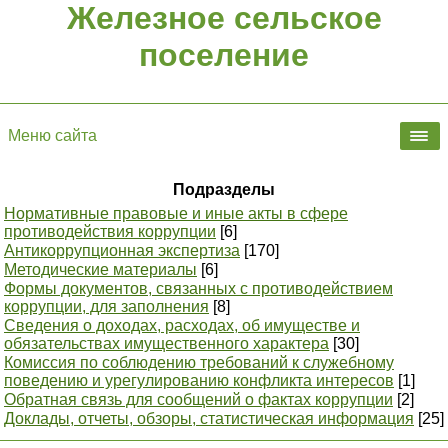
Железное сельское
поселение
Меню сайта
Подразделы
Нормативные правовые и иные акты в сфере
противодействия коррупции
[6]
Антикоррупционная экспертиза
[170]
Методические материалы
[6]
Формы документов, связанных с противодействием
коррупции, для заполнения
[8]
Сведения о доходах, расходах, об имуществе и
обязательствах имущественного характера
[30]
Комиссия по соблюдению требований к служебному
поведению и урегулированию конфликта интересов
[1]
Обратная связь для сообщений о фактах коррупции
[2]
Доклады, отчеты, обзоры, статистическая информация
[25]