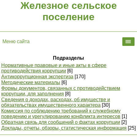
Железное сельское
поселение
Меню сайта
Подразделы
Нормативные правовые и иные акты в сфере
противодействия коррупции
[6]
Антикоррупционная экспертиза
[170]
Методические материалы
[6]
Формы документов, связанных с противодействием
коррупции, для заполнения
[8]
Сведения о доходах, расходах, об имуществе и
обязательствах имущественного характера
[30]
Комиссия по соблюдению требований к служебному
поведению и урегулированию конфликта интересов
[1]
Обратная связь для сообщений о фактах коррупции
[2]
Доклады, отчеты, обзоры, статистическая информация
[25]