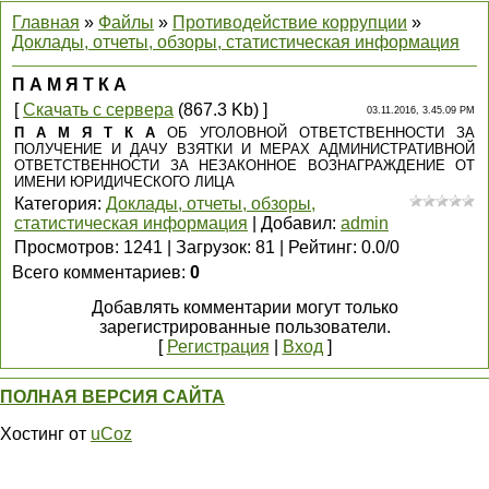
Главная
»
Файлы
»
Противодействие коррупции
»
Доклады, отчеты, обзоры, статистическая информация
П А М Я Т К А
[
Скачать с сервера
(867.3 Kb) ]
03.11.2016, 3.45.09 PM
П А М Я Т К А
ОБ УГОЛОВНОЙ ОТВЕТСТВЕННОСТИ ЗА
ПОЛУЧЕНИЕ И ДАЧУ ВЗЯТКИ И МЕРАХ АДМИНИСТРАТИВНОЙ
ОТВЕТСТВЕННОСТИ ЗА НЕЗАКОННОЕ ВОЗНАГРАЖДЕНИЕ ОТ
ИМЕНИ ЮРИДИЧЕСКОГО ЛИЦА
Категория
:
Доклады, отчеты, обзоры,
статистическая информация
|
Добавил
:
admin
Просмотров
:
1241
|
Загрузок
:
81
|
Рейтинг
:
0.0
/
0
Всего комментариев
:
0
Добавлять комментарии могут только
зарегистрированные пользователи.
[
Регистрация
|
Вход
]
ПОЛНАЯ ВЕРСИЯ САЙТА
Хостинг от
uCoz