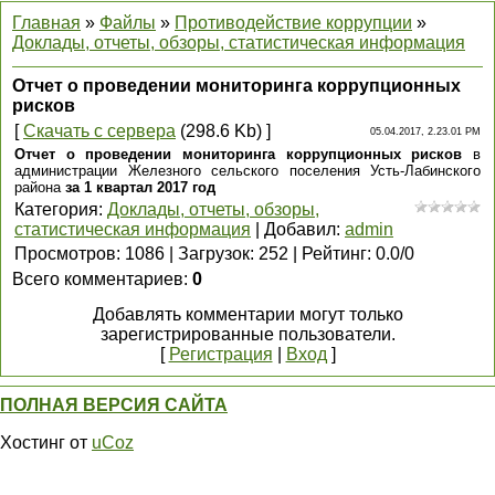
Главная
»
Файлы
»
Противодействие коррупции
»
Доклады, отчеты, обзоры, статистическая информация
Отчет о проведении мониторинга коррупционных
рисков
[
Скачать с сервера
(298.6 Kb) ]
05.04.2017, 2.23.01 PM
Отчет о проведении мониторинга коррупционных рисков
в
администрации Железного сельского поселения Усть-Лабинского
района
за 1 квартал 2017 год
Категория
:
Доклады, отчеты, обзоры,
статистическая информация
|
Добавил
:
admin
Просмотров
:
1086
|
Загрузок
:
252
|
Рейтинг
:
0.0
/
0
Всего комментариев
:
0
Добавлять комментарии могут только
зарегистрированные пользователи.
[
Регистрация
|
Вход
]
ПОЛНАЯ ВЕРСИЯ САЙТА
Хостинг от
uCoz