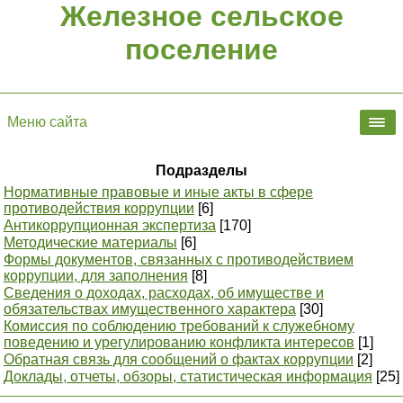
Железное сельское
поселение
Меню сайта
Подразделы
Нормативные правовые и иные акты в сфере
противодействия коррупции
[6]
Антикоррупционная экспертиза
[170]
Методические материалы
[6]
Формы документов, связанных с противодействием
коррупции, для заполнения
[8]
Сведения о доходах, расходах, об имуществе и
обязательствах имущественного характера
[30]
Комиссия по соблюдению требований к служебному
поведению и урегулированию конфликта интересов
[1]
Обратная связь для сообщений о фактах коррупции
[2]
Доклады, отчеты, обзоры, статистическая информация
[25]