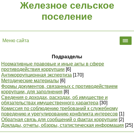
Железное сельское
поселение
Меню сайта
Подразделы
Нормативные правовые и иные акты в сфере
противодействия коррупции
[6]
Антикоррупционная экспертиза
[170]
Методические материалы
[6]
Формы документов, связанных с противодействием
коррупции, для заполнения
[8]
Сведения о доходах, расходах, об имуществе и
обязательствах имущественного характера
[30]
Комиссия по соблюдению требований к служебному
поведению и урегулированию конфликта интересов
[1]
Обратная связь для сообщений о фактах коррупции
[2]
Доклады, отчеты, обзоры, статистическая информация
[25]