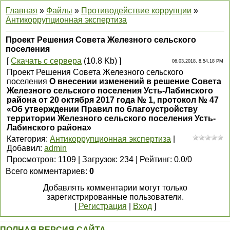
Главная
»
Файлы
»
Противодействие коррупции
»
Антикоррупционная экспертиза
Проект Решения Совета Железного сельского
поселения
[
Скачать с сервера
(10.8 Kb) ]
06.03.2018, 8.54.18 PM
Проект Решения Совета Железного сельского
поселения
О внесении изменений в решение Совета
Железного сельского поселения Усть-Лабинского
района от 20 октября 2017 года № 1, протокол № 47
«Об утверждении Правил по благоустройству
территории Железного сельского поселения Усть-
Лабинского района»
Категория
:
Антикоррупционная экспертиза
|
Добавил
:
admin
Просмотров
:
1109
|
Загрузок
:
234
|
Рейтинг
:
0.0
/
0
Всего комментариев
:
0
Добавлять комментарии могут только
зарегистрированные пользователи.
[
Регистрация
|
Вход
]
ПОЛНАЯ ВЕРСИЯ САЙТА