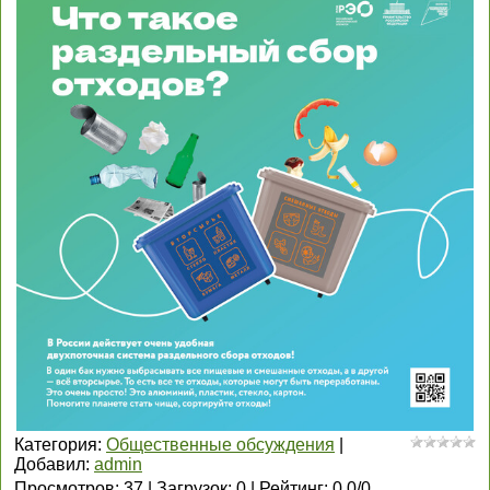
Категория
:
Общественные обсуждения
|
Добавил
:
admin
Просмотров
:
37
|
Загрузок
:
0
|
Рейтинг
:
0.0
/
0