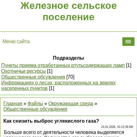
Железное сельское
поселение
Меню сайта
Подразделы
Пункты приема отработанных ртутьсодержащих ламп
[1]
Охотничьи ресурсы
[1]
Общественные обсуждения
[70]
Информациях о лесах, расположенных на землях
населенных пунктов
[1]
Главная
»
Файлы
»
Окружающая среда
»
Общественные обсуждения
Как снизить выброс углекислого газа?
23.01.2026, 10.13.36 AM
Больше всего от деятельности человека выделяется