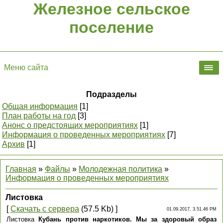
Железное сельское
поселение
Меню сайта
Подразделы
Общая информация
[1]
План работы на год
[3]
Анонс о предстоящих мероприятиях
[1]
Информация о проведенных мероприятиях
[7]
Архив
[1]
Главная
»
Файлы
»
Молодежная политика
»
Информация о проведенных мероприятиях
Листовка
[
Скачать с сервера
(57.5 Kb) ]
01.09.2017, 3.51.46 PM
Листовка
Кубань против наркотиков. Мы за здоровый образ