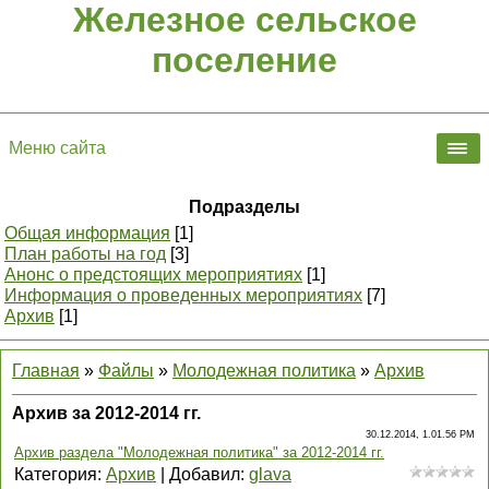
Железное сельское
поселение
Меню сайта
Подразделы
Общая информация
[1]
План работы на год
[3]
Анонс о предстоящих мероприятиях
[1]
Информация о проведенных мероприятиях
[7]
Архив
[1]
Главная
»
Файлы
»
Молодежная политика
»
Архив
Архив за 2012-2014 гг.
30.12.2014, 1.01.56 PM
Архив раздела "Молодежная политика" за 2012-2014 гг.
Категория
:
Архив
|
Добавил
:
glava