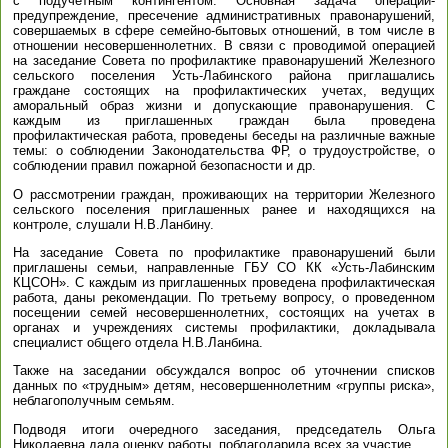
с подучетным контингентом. Основная задача операции-
предупреждение, пресечение административных правонарушений,
совершаемых в сфере семейно-бытовых отношений, в том числе в
отношении несовершеннолетних. В связи с проводимой операцией
на заседание Совета по профилактике правонарушений Железного
сельского поселения Усть-Лабинского района приглашались
граждане состоящих на профилактических учетах, ведущих
аморальный образ жизни и допускающие правонарушения. С
каждым из приглашенных граждан была проведена
профилактическая работа, проведены беседы на различные важные
темы: о соблюдении Законодательства ФР, о трудоустройстве, о
соблюдении правил пожарной безопасности и др.
О рассмотрении граждан, проживающих на территории Железного
сельского поселения приглашенных ранее и находящихся на
контроле, слушали Н.В.Ланбину.
На заседание Совета по профилактике правонарушений были
приглашены семьи, направленные ГБУ СО КК «Усть-Лабинским
КЦСОН». С каждым из приглашенных проведена профилактическая
работа, даны рекомендации. По третьему вопросу, о проведенном
посещении семей несовершеннолетних, состоящих на учетах в
органах и учреждениях системы профилактики, докладывала
специалист общего отдела Н.В.Ланбина.
Также на заседании обсуждался вопрос об уточнении списков
данных по «трудным» детям, несовершеннолетним «группы риска»,
неблагополучным семьям.
Подводя итоги очередного заседания, председатель Ольга
Николаевна дала оценку работы, поблагодарила всех за участие.