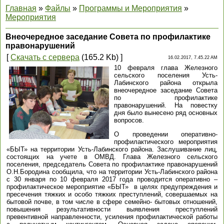
Главная
»
Файлы
»
Программы и Мероприятия
»
Мероприятия
Внеочередное заседание Совета по профилактике
правонарушений
[
Скачать с сервера
(165.2 Kb) ]
16.02.2017, 7.45.22 AM
10 февраля глава Железного
сельского поселения Усть-
Лабинского района открыла
внеочередное заседание Совета
по профилактике
правонарушений. На повестку
дня было вынесено ряд основных
вопросов.
О проведении оперативно-
профилактического мероприятия
«БЫТ» на территории Усть-Лабинского района. Заслушивание лиц,
состоящих на учете в ОМВД. Глава Железного сельского
поселения, председатель Совета по профилактике правонарушений
О.Н.Бородина сообщила, что на территории Усть-Лабинского района
с 30 января по 10 февраля 2017 года проводится оперативно –
профилактическое мероприятие «БЫТ» в целях предупреждения и
пресечения тяжких и особо тяжких преступлений, совершаемых на
бытовой почве, в том числе в сфере семейно- бытовых отношений,
повышения результативности выявления преступлений
превентивной направленности, усиления профилактической работы