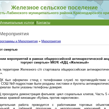
Железное сельское поселение
сть-Лабинского муниципального района Краснодарского кр
Муниципальные услуги
|
Контакты
 Мероприятия
рограммы и Мероприятия
»
Мероприятия
ют смертью
ении мероприятий в рамках общероссийской антинаркотической акц
торгуют смертью» МКУК «КДЦ «Железный»
на территории Железного с/п стартовала общероссийская антинаркотиче
».
ДК был оформлен стенд с телефонами служб по противодействию н
 СОШ №9 подросткам были розданы листовки и буклеты антинаркотичес
ериалах были указаны телефоны доверия.
ДЦ проходила демонстрация фильмов: цикл социальных клипов, Часть 5 
амках краевой киноакции «Кубань против наркотиков».
дительная работа проводится с работниками торговых объекто
гольной и табачной продукции о недопущении нарушений в 