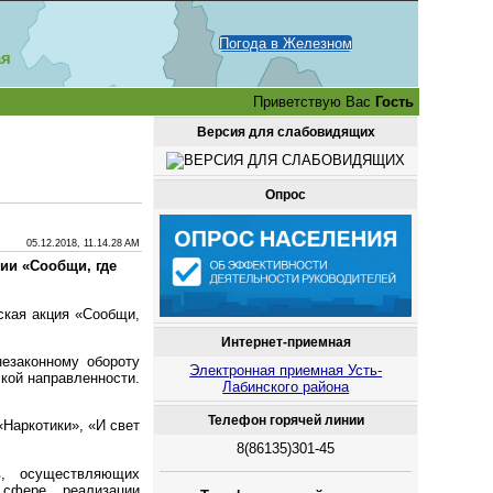
Погода в Железном
ая
Приветствую Вас
Гость
Версия для слабовидящих
Опрос
05.12.2018, 11.14.28 AM
ии «Сообщи, где
ская акция «Сообщи,
Интернет-приемная
езаконному обороту
Электронная приемная Усть-
кой направленности.
Лабинского района
Телефон горячей линии
«Наркотики», «И свет
8(86135)301-45
в, осуществляющих
сфере реализации