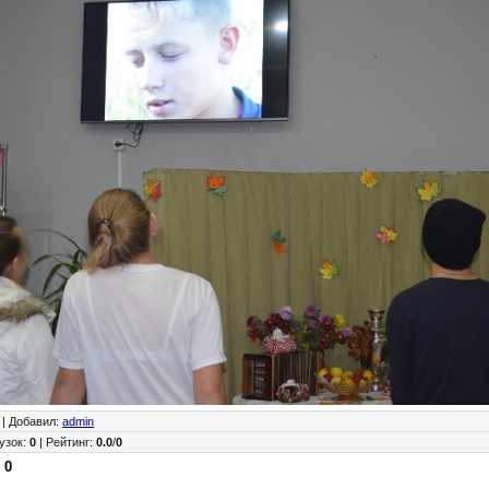
|
Добавил
:
admin
узок
:
0
|
Рейтинг
:
0.0
/
0
:
0