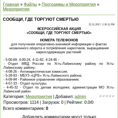
Главная
»
Файлы
»
Программы и Мероприятия
»
Мероприятия
СООБЩИ, ГДЕ ТОРГУЮТ СМЕРТЬЮ
22.11.2017, 2.30.11 PM
ВСЕРОССИЙСКАЯ АКЦИЯ
«СООБЩИ, ГДЕ ТОРГУЮТ СМЕРТЬЮ»
НОМЕРА ТЕЛЕФОНОВ
для получения оперативно-значимой информации о фактах
незаконного оборота и потребления наркотиков, выращивания
наркосодержащих растений:
- 5-00-69, 4-00-24, 4-11-82, 4-24-46 -
- Отдел МВД России по Усть-Лабинскому району по Усть-
Лабинскому району;
- 4-08-26 - Антинаркотическая комиссия;
- 5-28-93 - МБУЗ «ЦРБ» Усть-Лабинского района;
- 4-09-94 - Районное управление образованием;
- 4-57-33 - Отдел культуры;
- 4-45-32 - Отдел по делам молодежи; администрации МО Усть-
Лабинский район.
Категория
:
Мероприятия
|
Добавил
:
admin
Просмотров
:
1114
|
Загрузок
:
0
|
Рейтинг
:
0.0
/
0
Всего комментариев
:
0
Добавлять комментарии могут только