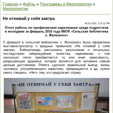
Главная
»
Файлы
»
Программы и Мероприятия
»
Мероприятия
Не отнимай у себя завтра
08.02.2016, 3.32.11 PM
Отчет работы по профилактике наркомании среди подростков
и молодежи за февраль 2016 года МКУК «Сельская библиотека
х. Железного»
5 февраля в сельской библиотеке х. Железного была оформлена
выставка-просмотр о вредных привычках «Не отнимай у себя
завтра». Библиотекарь рассказала школьникам о печальных
последствиях табакокурения, пьянства, наркомании, о том
насколько легко приобретается та или иная зависимость,
разрушающая здоровье, которое является для человека самым
ценным достоянием. Ребята сделали правильный вывод: жизнь
человека, употребляющего наркотики, превращается в ад, нужно
уметь говорить: «Нет» тем, кто предлагает отраву.