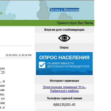
Погода в Железном
ая
Приветствую Вас
Гость
Версия для слабовидящих
Опрос
20.05.2019, 11.30.24 PM
Интернет-приемная
Электронная приемная Усть-
Лабинского района
Телефон горячей линии
8(86135)301-45