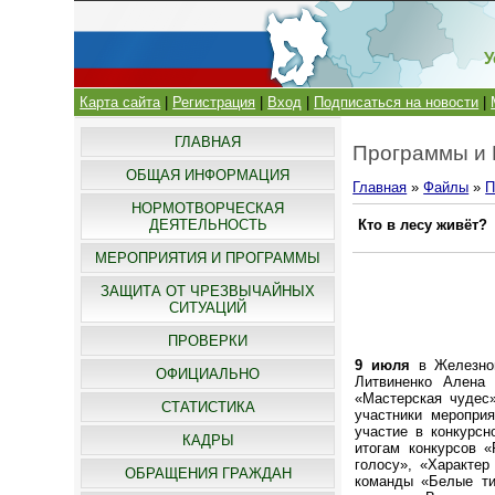
У
Карта сайта
|
Регистрация
|
Вход
|
Подписаться на новости
|
ГЛАВНАЯ
Программы и
ОБЩАЯ ИНФОРМАЦИЯ
Главная
»
Файлы
»
П
НОРМОТВОРЧЕСКАЯ
ДЕЯТЕЛЬНОСТЬ
Кто в лесу живёт?
МЕРОПРИЯТИЯ И ПРОГРАММЫ
ЗАЩИТА ОТ ЧРЕЗВЫЧАЙНЫХ
СИТУАЦИЙ
ПРОВЕРКИ
9 июля
в Железной
ОФИЦИАЛЬНО
Литвиненко Алена 
«Мастерская чудес»
СТАТИСТИКА
участники меропри
участие в конкурсн
КАДРЫ
итогам конкурсов «
голосу», «Характе
ОБРАЩЕНИЯ ГРАЖДАН
команды «Белые ти