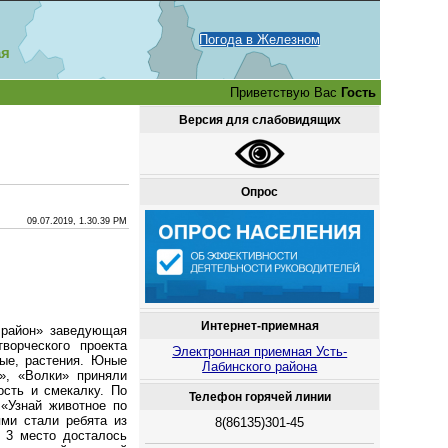
Погода в Железном
ая
Приветствую Вас
Гость
Версия для слабовидящих
Опрос
09.07.2019, 1.30.39 PM
Интернет-приемная
район» заведующая
ворческого проекта
Электронная приемная Усть-
ные, растения. Юные
Лабинского района
», «Волки» приняли
ость и смекалку. По
Телефон горячей линии
 «Узнай животное по
ми стали ребята из
8(86135)301-45
 3 место досталось