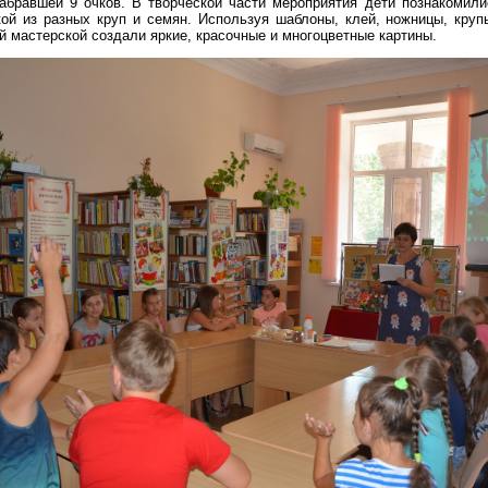
абравшей 9 очков. В творческой части мероприятия дети познакомили
кой из разных круп и семян. Используя шаблоны, клей, ножницы, крупы
й мастерской создали яркие, красочные и многоцветные картины.