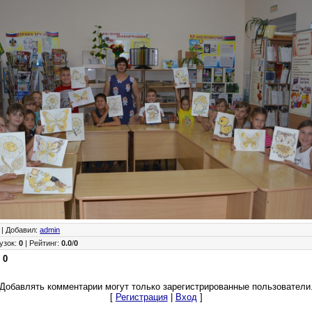
|
Добавил
:
admin
узок
:
0
|
Рейтинг
:
0.0
/
0
:
0
Добавлять комментарии могут только зарегистрированные пользователи
[
Регистрация
|
Вход
]