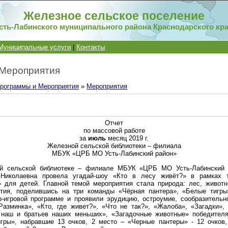
Железное сельское поселение
сть-Лабинского муниципального района Краснодарского кр
Муниципальные услуги
|
Контакты
 Мероприятия
рограммы и Мероприятия
»
Мероприятия
Отчет
по массовой работе
за
июль
месяц 2019 г.
Железной сельской библиотеки – филиала
МБУК «ЦРБ МО Усть-Лабинский район»
 сельской библиотеке – филиале МБУК «ЦРБ МО Усть-Лабинский 
Николаевна провела угадай-шоу «Кто в лесу живёт?» в рамках т
 для детей. Главной темой мероприятия стала природа: лес, живот
ятия, поделившись на три команды «Чёрная пантера», «Белые тигры
о-игровой программе и проявили эрудицию, остроумие, сообразительн
Разминка», «Кто, где живет?», «Что не так?», «Жалоба», «Загадки»,
р наш и братьев наших меньших», «Загадочные животные» победителя
гры», набравшие 13 очков, 2 место – «Черные пантеры» - 12 очков,