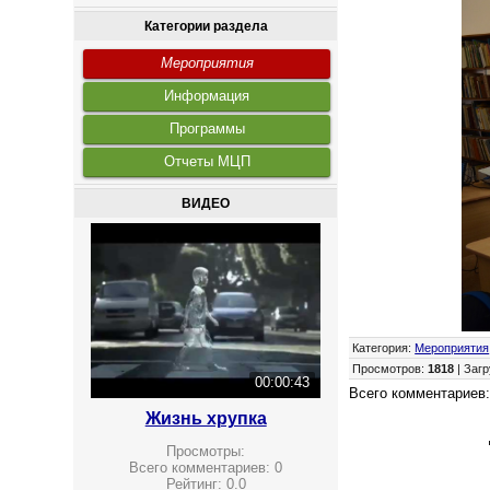
Категории раздела
Мероприятия
Информация
Программы
Отчеты МЦП
ВИДЕО
Категория
:
Мероприятия
Просмотров
:
1818
|
Загр
00:00:43
Всего комментариев
Жизнь хрупка
Просмотры:
Всего комментариев:
0
Рейтинг:
0.0