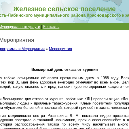
Железное сельское поселение
сть-Лабинского муниципального района Краснодарского кр
Муниципальные услуги
|
Контакты
 Мероприятия
рограммы и Мероприятия
»
Мероприятия
Всемирный день отказа от курения
з табака официально объявлен праздничным днем в 1988 году Всем
 тех пор 31 мая День здоровья ежегодно отмечают во всем мире. Цел
юдей, какую опасность и вред наносит курение здоровью каждого че
и Всемирного дня отказа от курения, работники КДЦ провели акцию «Ден
молодых людей к проблеме табакокурения. Юные посетители популяр
м «букетом» болезней и несчастий, который принесёт в жизнь человека 
тия медицинская сестра Розинькина Л. А. показала видео презент
одробно поведала о табачной наркомании, прочно обосновавшейся в
История распространения табака по всему миру насчитывает много
 человеческих жизней было положено на алтарь её гнусного величества