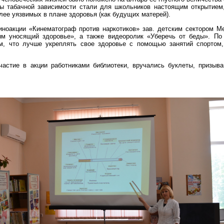
ы табачной зависимости стали для школьников настоящим открытием
лее уязвимых в плане здоровья (как будущих матерей).
иноакции «Кинематограф против наркотиков» зав. детским сектором М
м уносящий здоровье», а также видеоролик «Уберечь от беды». По
м, что лучше укреплять свое здоровье с помощью занятий спортом,
астие в акции работниками библиотеки, вручались буклеты, призыв