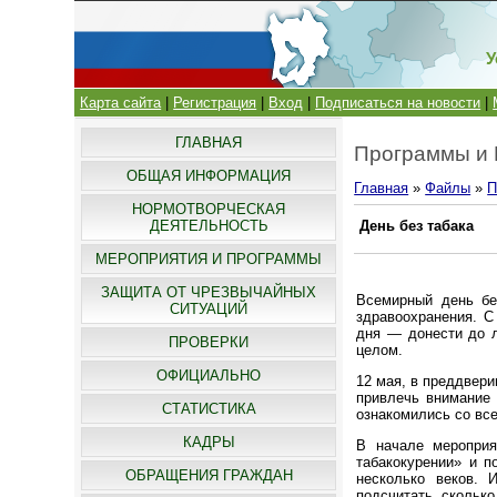
У
Карта сайта
|
Регистрация
|
Вход
|
Подписаться на новости
|
ГЛАВНАЯ
Программы и
ОБЩАЯ ИНФОРМАЦИЯ
Главная
»
Файлы
»
П
НОРМОТВОРЧЕСКАЯ
ДЕЯТЕЛЬНОСТЬ
День без табака
МЕРОПРИЯТИЯ И ПРОГРАММЫ
ЗАЩИТА ОТ ЧРЕЗВЫЧАЙНЫХ
Всемирный день бе
СИТУАЦИЙ
здравоохранения. С
дня — донести до л
ПРОВЕРКИ
целом.
ОФИЦИАЛЬНО
12 мая, в преддвери
привлечь внимание 
СТАТИСТИКА
ознакомились со все
КАДРЫ
В начале мероприя
табакокурении» и п
ОБРАЩЕНИЯ ГРАЖДАН
несколько веков. 
подсчитать, сколько