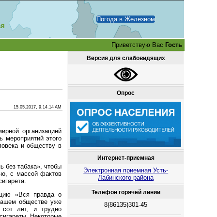
Погода в Железном
ая
Приветствую Вас
Гость
Версия для слабовидящих
Опрос
15.05.2017, 9.14.14 AM
ирной организацией
ь мероприятий этого
ловека и обществу в
Интернет-приемная
ь без табака», чтобы
Электронная приемная Усть-
но, с массой фактов
Лабинского района
сигарета.
Телефон горячей линии
ацию «Вся правда о
 нашем обществе уже
8(86135)301-45
 сот лет, и трудно
 сигареты. Некоторые