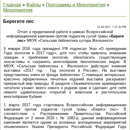
Главная
»
Файлы
»
Программы и Мероприятия
»
Мероприятия
Берегите лес
12.04.2017, 7.27.30 PM
Отчет о проделанной работе в рамках Всероссийской
информационной кампании против поджогов сухой травы
«Береги
лес»
МКУК «Сельская библиотека хутора Железного»
5 января 2016 года президент РФ подписал Указ «О проведении
Года экологии в 2017 году», для того чтобы привлечь внимание
граждан к проблемам экологии, обезопасить существующие
экосистемы и сохранить многообразие биологических видов. В
МКУК «Сельская библиотека х. Железного» действует книжная
выставка «2017 год - Год экологии в России». На выставке
представлены книги из фонда библиотеки. С помощью интересных,
красочно оформленных печатных изданий выставка раскрывает
прекрасный мир природы. В разделе «Занимательное краеведение»
читатели узнают много нового о родном крае и сделают для себя
немало удивительных открытий о животном и растительном
многообразии Кубани.
1 марта 2017 года стартовала Всероссийская информационная
кампания против поджогов сухой травы «Береги лес». В
соответствии с Распоряжением Правительства Российской
Федерации от 2 июня 2016 г. № 1082-р, данная информационная
кампания является одним из основных агитационных мероприятий
объявленного Указом Президента Российской Федерации Года